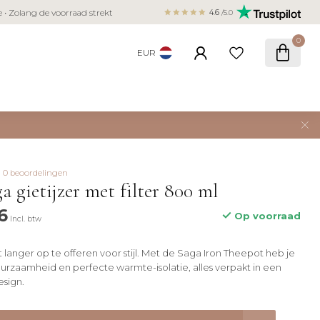
Veilig betalen met iDEAL, Bancontact,
ie • Zolang de voorraad strekt
4.6
/5.0
creditcard
0
EUR
0 beoordelingen
a gietijzer met filter 800 ml
6
Op voorraad
Incl. btw
et langer op te offeren voor stijl. Met de Saga Iron Theepot heb je
urzaamheid en perfecte warmte-isolatie, alles verpakt in een
sign.