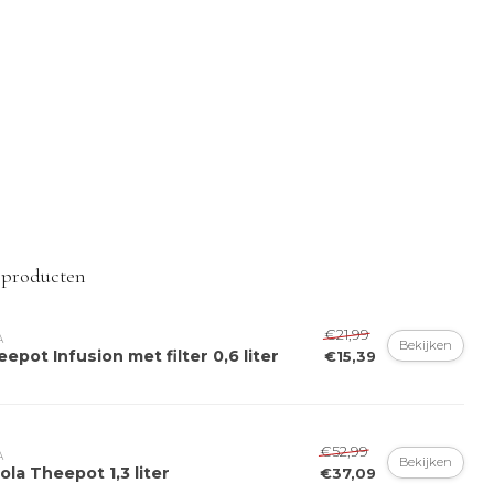
 producten
€21,99
A
Bekijken
epot Infusion met filter 0,6 liter
€15,39
€52,99
A
Bekijken
ola Theepot 1,3 liter
€37,09