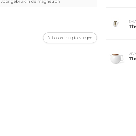
 voor gebruik in de magnetron
SAL
Th
Je beoordeling toevoegen
VIV
The