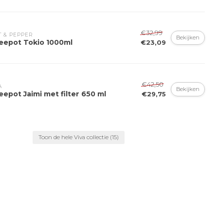
€32,99
T & PEPPER
Bekijken
eepot Tokio 1000ml
€23,09
€42,50
A
Bekijken
epot Jaimi met filter 650 ml
€29,75
Toon de hele Viva collectie
(15)