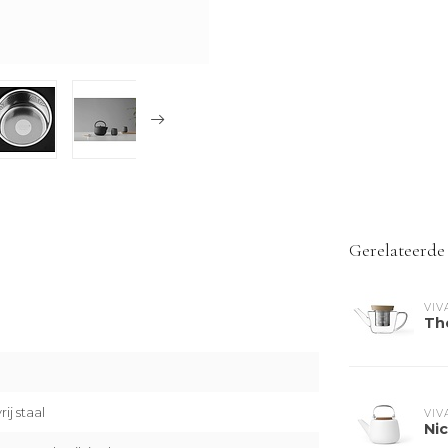
Gerelateerde
VIV
The
rij staal
VIV
Nic