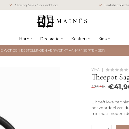
Closing Sale • Op = écht op
Laatste collect
Home
Decoratie
Keuken
Kids
NTIE WORDEN BESTELLINGEN VERWERKT VANAF 1 SEPTEMBER
VIVA
Theepot Sag
€41,9
€59,95
U hoeft kwaliteit ni
het voordeel van du
minimaal modern de