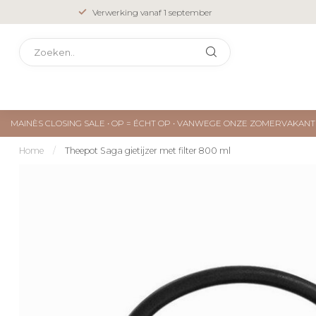
Verwerking vanaf 1 september
MAINÈS CLOSING SALE • OP = ÉCHT OP • VANWEGE ONZE ZOMERVAKA
Home
/
Theepot Saga gietijzer met filter 800 ml