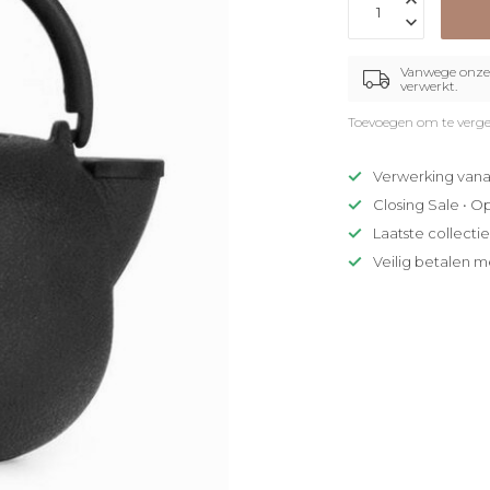
Vanwege onze 
verwerkt.
Toevoegen om te verge
Verwerking vana
Closing Sale • O
Laatste collecti
Veilig betalen m