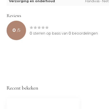
Verzorging en onderhoud
Handwas - Niet
Reviews
0
/
5
0
sterren op basis van
0
beoordelingen
Recent bekeken