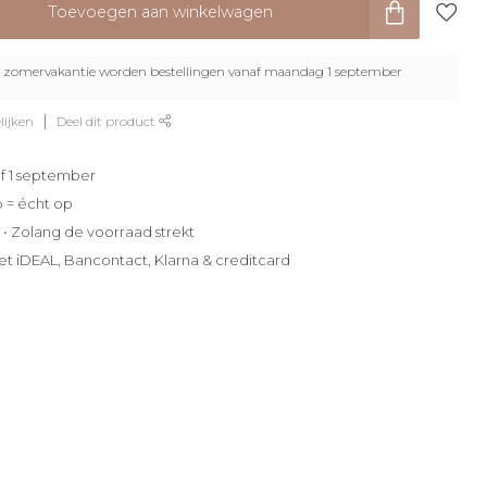
Toevoegen aan winkelwagen
zomervakantie worden bestellingen vanaf maandag 1 september
lijken
Deel dit product
f 1 september
p = écht op
e • Zolang de voorraad strekt
et iDEAL, Bancontact, Klarna & creditcard