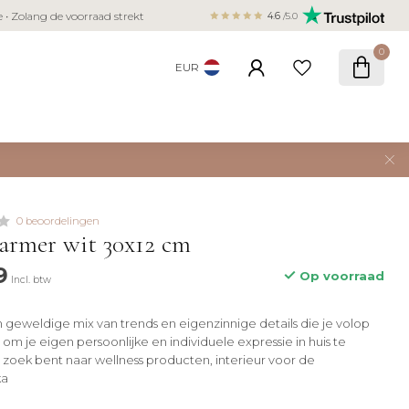
Veilig betalen met iDEAL, Bancontact,
ie • Zolang de voorraad strekt
4.6
/5.0
creditcard
0
EUR
0 beoordelingen
armer wit 30x12 cm
9
Op voorraad
Incl. btw
n geweldige mix van trends en eigenzinnige details die je volop
m je eigen persoonlijke en individuele expressie in huis te
p zoek bent naar wellness producten, interieur voor de
ka