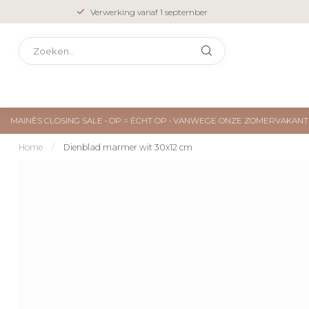
Verwerking vanaf 1 september
MAINÈS CLOSING SALE • OP = ÉCHT OP • VANWEGE ONZE ZOMERVAKA
Home
/
Dienblad marmer wit 30x12 cm