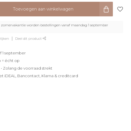
Toevoegen aan winkelwagen
zomervakantie worden bestellingen vanaf maandag 1 september
lijken
Deel dit product
f 1 september
p = écht op
e • Zolang de voorraad strekt
et iDEAL, Bancontact, Klarna & creditcard