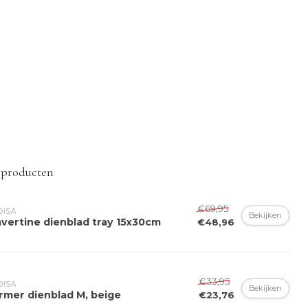
 producten
€69,95
ISA
Bekijken
avertine dienblad tray 15x30cm
€48,96
€33,95
ISA
Bekijken
rmer dienblad M, beige
€23,76