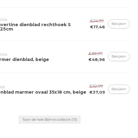
ISA
€24,95
Bekijken
avertine dienblad rechthoek S
€17,46
x25cm
€69,95
ISA
Bekijken
rmer dienblad, beige
€48,96
€52,99
HNE
Bekijken
enblad marmer ovaal 35x18 cm, beige
€37,09
Toon de hele Bahne collectie
(13)