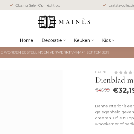
Closing Sale • Op = écht op
Laatste collect
Home
Decoratie
Keuken
Kids
NTIE WORDEN BESTELLINGEN VERWERKT VANAF 1 SEPTEMBER
BAHNE
Dienblad m
€32,1
€45,99
Bahne Interior is ee
gelegenheid geven o
creëren. Of je nu o
woonkamer of bad