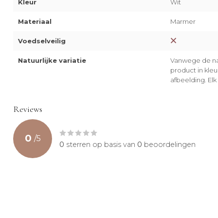
Kleur
Wit
Materiaal
Marmer
Voedselveilig
Natuurlijke variatie
Vanwege de nat
product in kle
afbeelding. Elk 
Reviews
0
/
5
0
sterren op basis van
0
beoordelingen