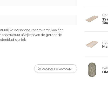
MOO
Tr
10
uurlijke oorsprong van travertin kan het
ur en structuur afwijken van de getoonde
dienblad is uniek.
MOO
Ma
Je beoordeling toevoegen
BA
Di