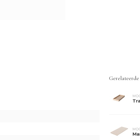
Gerelateerde
MOO
Tr
MOO
Ma