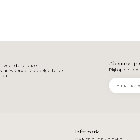
Abonneer je 
n voor dat je onze
Blijf op de hoo
ns, antwoorden op veelgestelde
men.
Informatie
MAINÈS CLOSING SALE