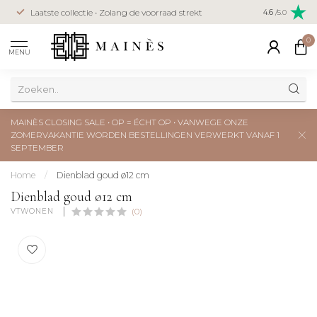
Veilig betal
Laatste collectie • Zolang de voorraad strekt
4.6
/5.0
creditcard
0
MENU
MAINÈS CLOSING SALE • OP = ÉCHT OP • VANWEGE ONZE
ZOMERVAKANTIE WORDEN BESTELLINGEN VERWERKT VANAF 1
SEPTEMBER
Home
/
Dienblad goud ø12 cm
Dienblad goud ø12 cm
VTWONEN 
(0)