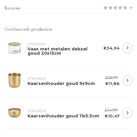
Reviews
Gerelateerde producten
VTWONEN 
€34,94
Vaas met metalen deksel
goud 20x13cm
€16,95
VTWONEN 
Kaarsenhouder goud 9x9cm
€11,86
€14,96
VTWONEN 
Kaarsenhouder goud 11x5.5cm
€10,47