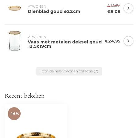
€12,99
VTWONEN 
Dienblad goud ø22cm
€9,09
VTWONEN 
€24,95
Vaas met metalen deksel goud
12,5x19cm
Toon de hele vtwonen collectie
(7)
Recent bekeken
-16%