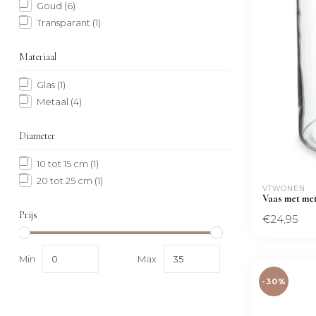
Goud
(6)
Transparant
(1)
Materiaal
Glas
(1)
Metaal
(4)
Diameter
10 tot 15 cm
(1)
20 tot 25 cm
(1)
VTWONEN 
Vaas met met
Prijs
€24,95
Min
Max
-30%