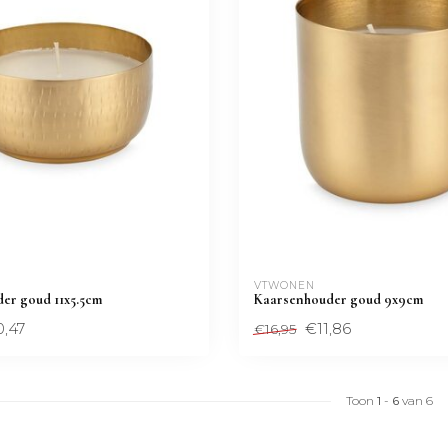
VTWONEN 
er goud 11x5.5cm
Kaarsenhouder goud 9x9cm
0,47
€11,86
€16,95
Toon
1
-
6
van 6