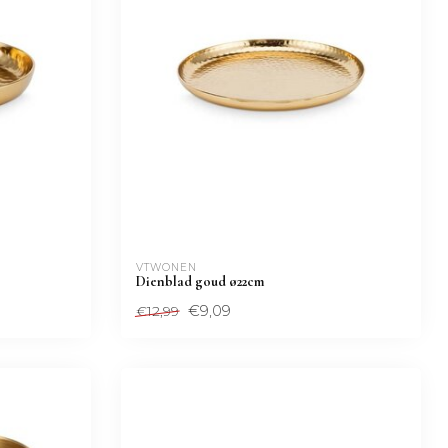
VTWONEN 
Dienblad goud ø22cm
€9,09
€12,99