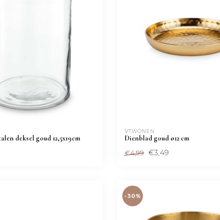
VTWONEN 
alen deksel goud 12,5x19cm
Dienblad goud ø12 cm
€3,49
€4,99
-30%