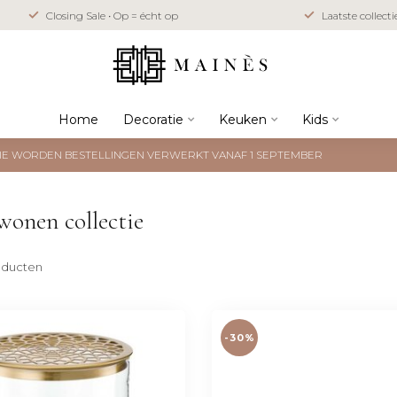
Closing Sale • Op = écht op
Laatste collect
Home
Decoratie
Keuken
Kids
NTIE WORDEN BESTELLINGEN VERWERKT VANAF 1 SEPTEMBER
wonen collectie
ducten
-30%