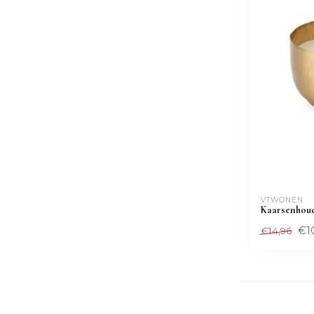
VTWONEN 
Kaarsenhoud
€1
€14,96