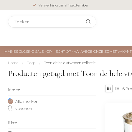
Verwerking vanaf 1 september
MAINÈS CLOSING SALE • OP = ÉCHT OP • VANWEGE ONZE ZOMERVAKA
Home
/
Tags
/
Toon de hele vtwonen collectie
Producten getagd met Toon de hele vt
6
Pro
Merken
Alle merken
vtwonen
Kleur