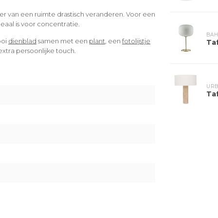
feer van een ruimte drastisch veranderen. Voor een
ideaal is voor concentratie.
BA
ooi
dienblad
samen met een
plant
, een
fotolijstje
Ta
extra persoonlijke touch.
URB
Ta