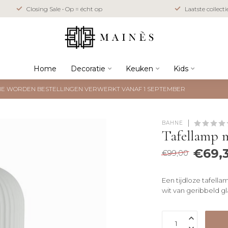
Closing Sale • Op = écht op
Laatste collect
Home
Decoratie
Keuken
Kids
NTIE WORDEN BESTELLINGEN VERWERKT VANAF 1 SEPTEMBER
BAHNE
Tafellamp m
€69,
€99,00
Een tijdloze tafell
wit van geribbeld gl