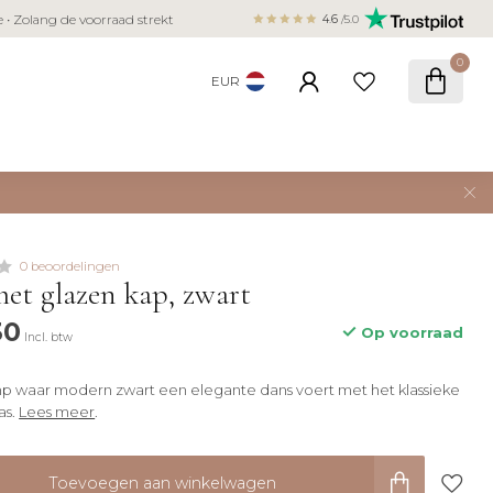
Veilig betalen met iDEAL, Bancontact,
ie • Zolang de voorraad strekt
4.6
/5.0
creditcard
0
EUR
0 beoordelingen
et glazen kap, zwart
30
Op voorraad
Incl. btw
amp waar modern zwart een elegante dans voert met het klassieke
as.
Lees meer
.
Toevoegen aan winkelwagen