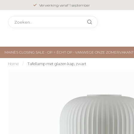
Verwerking vanaf 1 september
MAINÈS CLOSING SALE • OP = ÉCHT OP • VANWEGE ONZE ZOMERVAKA
Home
/
Tafellamp met glazen kap, zwart