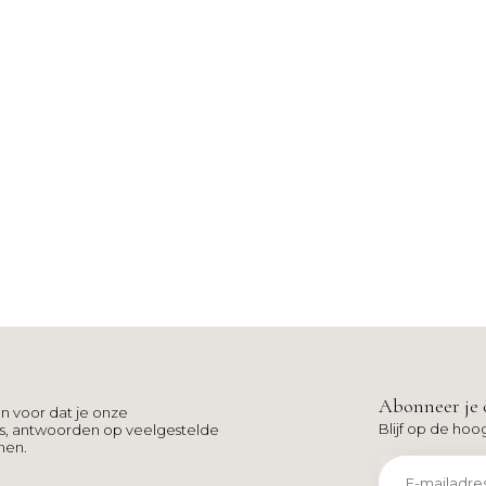
Abonneer je 
n voor dat je onze
Blijf op de hoo
ns, antwoorden op veelgestelde
men.