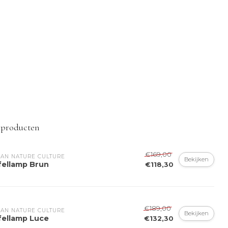
 producten
€169,00
AN NATURE CULTURE
Bekijken
fellamp Brun
€118,30
€189,00
AN NATURE CULTURE
Bekijken
fellamp Luce
€132,30