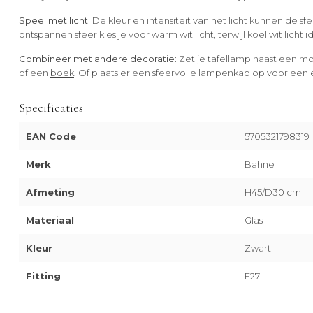
Speel met licht:
De kleur en intensiteit van het licht kunnen de s
ontspannen sfeer kies je voor warm wit licht, terwijl koel wit licht 
Combineer met andere decoratie:
Zet je tafellamp naast een m
of een
boek
. Of plaats er een sfeervolle lampenkap op voor een 
Specificaties
EAN Code
5705321798319
Merk
Bahne
Afmeting
H45/D30 cm
Materiaal
Glas
Kleur
Zwart
Fitting
E27