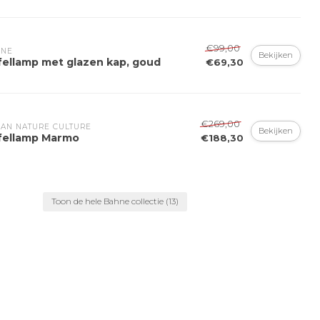
€99,00
HNE
Bekijken
fellamp met glazen kap, goud
€69,30
€269,00
AN NATURE CULTURE
Bekijken
fellamp Marmo
€188,30
Toon de hele Bahne collectie
(13)