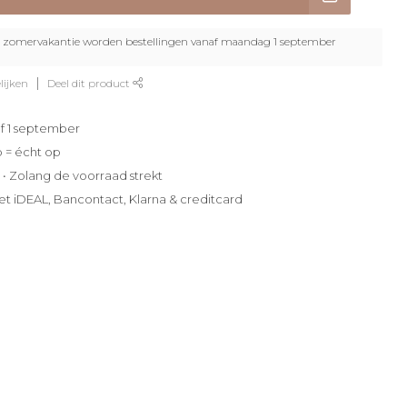
zomervakantie worden bestellingen vanaf maandag 1 september
lijken
Deel dit product
f 1 september
p = écht op
e • Zolang de voorraad strekt
et iDEAL, Bancontact, Klarna & creditcard