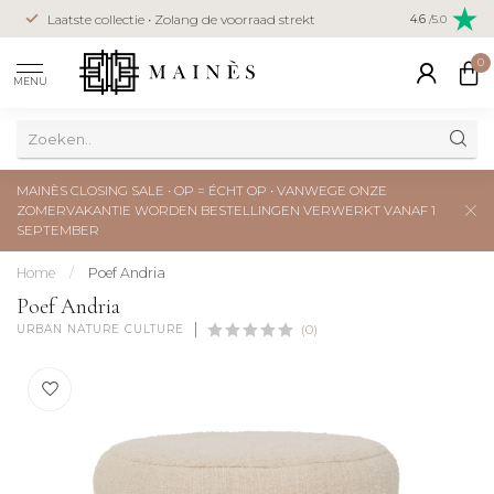
Veilig betal
Laatste collectie • Zolang de voorraad strekt
4.6
/5.0
creditcard
0
MENU
MAINÈS CLOSING SALE • OP = ÉCHT OP • VANWEGE ONZE
ZOMERVAKANTIE WORDEN BESTELLINGEN VERWERKT VANAF 1
SEPTEMBER
Home
/
Poef Andria
Poef Andria
URBAN NATURE CULTURE
(0)