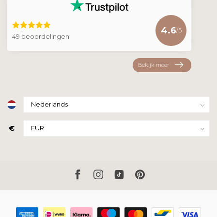
4.6
/5
49 beoordelingen
Bekijk meer
€