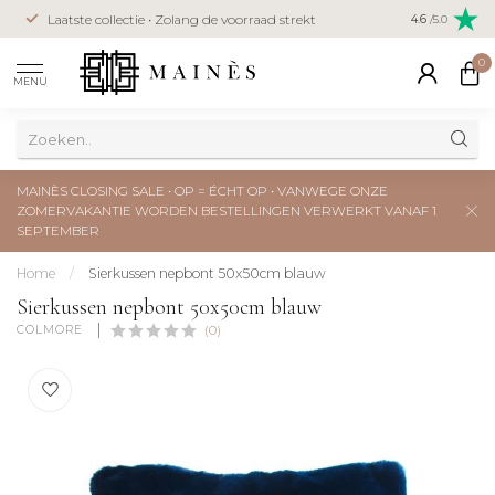
Veilig betal
Laatste collectie • Zolang de voorraad strekt
4.6
/5.0
creditcard
0
MENU
MAINÈS CLOSING SALE • OP = ÉCHT OP • VANWEGE ONZE
ZOMERVAKANTIE WORDEN BESTELLINGEN VERWERKT VANAF 1
SEPTEMBER
Home
/
Sierkussen nepbont 50x50cm blauw
Sierkussen nepbont 50x50cm blauw
COLMORE 
(0)