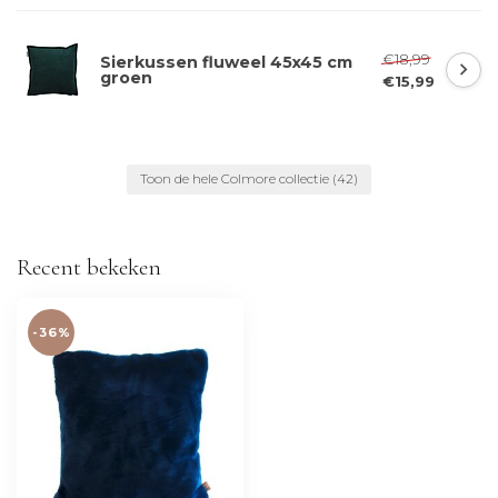
€18,99
Sierkussen fluweel 45x45 cm
groen
€15,99
Toon de hele Colmore collectie
(42)
Recent bekeken
-36%