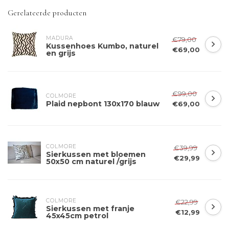
Gerelateerde producten
MADURA
€79,00
Kussenhoes Kumbo, naturel
€69,00
en grijs
€99,00
COLMORE 
Plaid nepbont 130x170 blauw
€69,00
COLMORE 
€39,99
Sierkussen met bloemen
€29,99
50x50 cm naturel /grijs
COLMORE 
€22,99
Sierkussen met franje
€12,99
45x45cm petrol