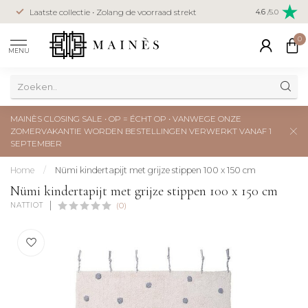
Veilig betal
Laatste collectie • Zolang de voorraad strekt
4.6
/5.0
creditcard
0
MENU
MAINÈS CLOSING SALE • OP = ÉCHT OP • VANWEGE ONZE
ZOMERVAKANTIE WORDEN BESTELLINGEN VERWERKT VANAF 1
SEPTEMBER
Home
/
Nümi kindertapijt met grijze stippen 100 x 150 cm
Nümi kindertapijt met grijze stippen 100 x 150 cm
NATTIOT
(0)