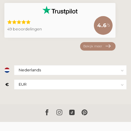
4.6
/5
49 beoordelingen
Bekijk meer
€