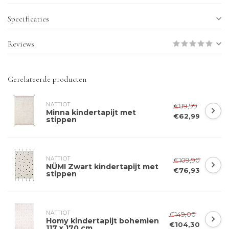
Specificaties
Reviews
Gerelateerde producten
NATTIOT
€89,99
Minna kindertapijt met
€62,99
stippen
NATTIOT
€109,90
NÜMI Zwart kindertapijt met
€76,93
stippen
NATTIOT
€149,00
Homy kindertapijt bohemien
€104,30
117 x 170 cm