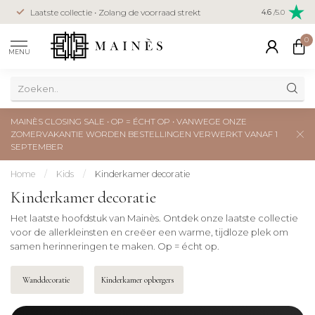
Veilig betal
Laatste collectie • Zolang de voorraad strekt
4.6
/5.0
creditcard
0
MENU
MAINÈS CLOSING SALE • OP = ÉCHT OP • VANWEGE ONZE
ZOMERVAKANTIE WORDEN BESTELLINGEN VERWERKT VANAF 1
SEPTEMBER
Home
/
Kids
/
Kinderkamer decoratie
Kinderkamer decoratie
Het laatste hoofdstuk van Mainès. Ontdek onze laatste collectie
voor de allerkleinsten en creëer een warme, tijdloze plek om
samen herinneringen te maken. Op = écht op.
Wanddecoratie
Kinderkamer opbergers