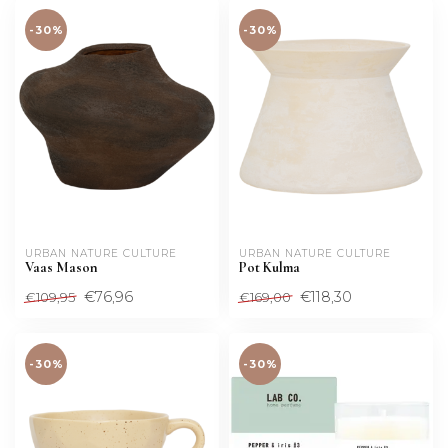
-30%
-30%
URBAN NATURE CULTURE
URBAN NATURE CULTURE
Vaas Mason
Pot Kulma
€76,96
€118,30
€109,95
€169,00
-30%
-30%