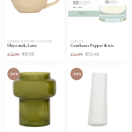
URBAN NATURE CULTURE
LAB CO.
Ukiyo mok, Latte
Geurkaars Pepper & iris
€9,06
€10,46
€12,95
€14,95
-30%
-30%