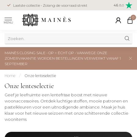
Veilig betal
Laatste collectie • Zolang de voorraad strekt
4.6
/5.0
creditcard
0
MENU
MAINÈS CLOSING SALE • OP = ÉCHT OP • VANWEGE ONZE
ZOMERVAKANTIE WORDEN BESTELLINGEN VERWERKT VANAF 1
SEPTEMBER
Home
/
Onze lenteselectie
Onze lenteselectie
Geef je leefruimte een lentefrisse boost met nieuwe
woonaccessoires. Ontdek luchtige stoffen, mooie patronen en
pastelkleuren voor een uitnodigende ambiance. Maak je huis
klaar voor het nieuwe seizoen met onze schitterende collectie
woonitems