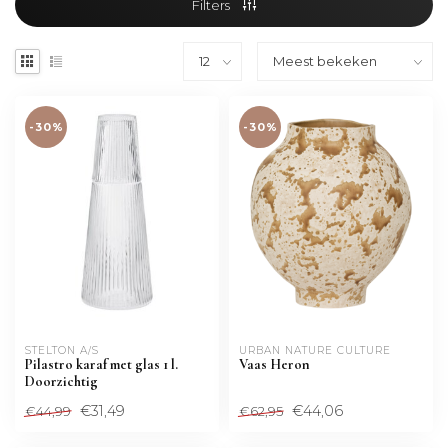
Filters
-30%
-30%
STELTON A/S
URBAN NATURE CULTURE
Pilastro karaf met glas 1 l.
Vaas Heron
Doorzichtig
€31,49
€44,06
€44,99
€62,95