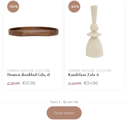
-30%
-30%
URBAN NATURE CULTURE
URBAN NATURE CULTURE
Houten dienblad Gila, xl
Kandelaar Zola A
€41,96
€34,96
€59,95
€49,95
Toon
1
-
12
van 94
Toon meer