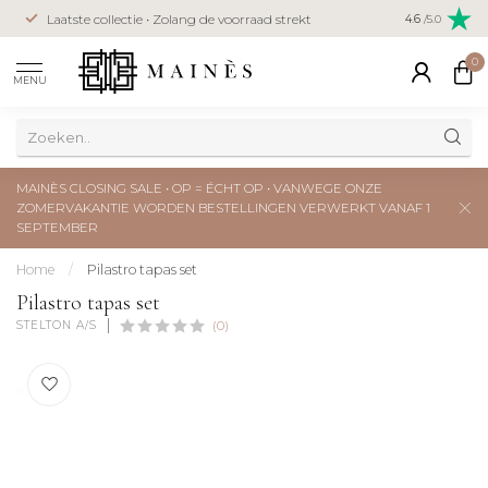
Veilig betal
Laatste collectie • Zolang de voorraad strekt
4.6
/5.0
creditcard
0
MENU
MAINÈS CLOSING SALE • OP = ÉCHT OP • VANWEGE ONZE
ZOMERVAKANTIE WORDEN BESTELLINGEN VERWERKT VANAF 1
SEPTEMBER
Home
/
Pilastro tapas set
Pilastro tapas set
STELTON A/S
(0)