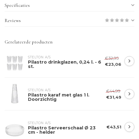
Specificaties
Reviews
Gerelateerde producten
STELTON A/S
€32,95
Pilastro drinkglazen, 0,24 l. - 6
€23,06
st.
STELTON A/S
€44,99
Pilastro karaf met glas 1 l.
€31,49
Doorzichtig
STELTON A/S
€43,51
Pilastro Serveerschaal Ø 23
cm - helder