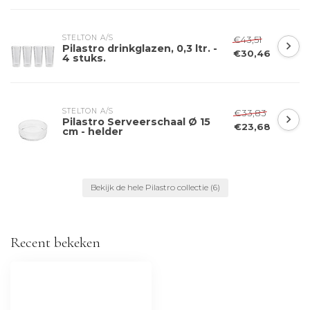
STELTON A/S
€43,51
Pilastro drinkglazen, 0,3 ltr. -
€30,46
4 stuks.
STELTON A/S
€33,83
Pilastro Serveerschaal Ø 15
€23,68
cm - helder
Bekijk de hele Pilastro collectie
(6)
Recent bekeken