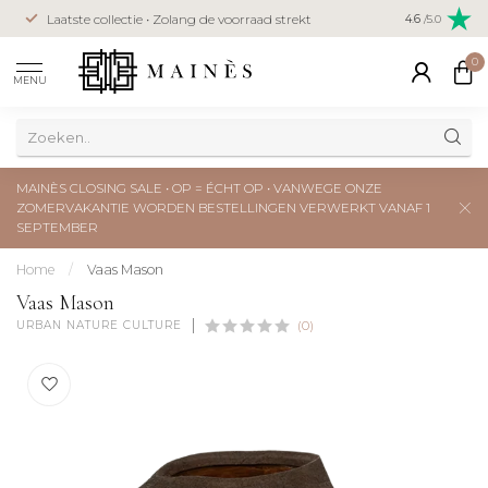
Veilig betal
Laatste collectie • Zolang de voorraad strekt
4.6
/5.0
creditcard
0
MENU
MAINÈS CLOSING SALE • OP = ÉCHT OP • VANWEGE ONZE
ZOMERVAKANTIE WORDEN BESTELLINGEN VERWERKT VANAF 1
SEPTEMBER
Home
/
Vaas Mason
Vaas Mason
URBAN NATURE CULTURE
(0)