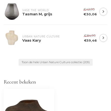
€42,95
VASE THE WORLD
Tasman M, grijs
€30,06
€84,95
URBAN NATURE CULTURE
Vaas Kary
€59,46
Toon de hele Urban Nature Culture collectie
(209)
Recent bekeken