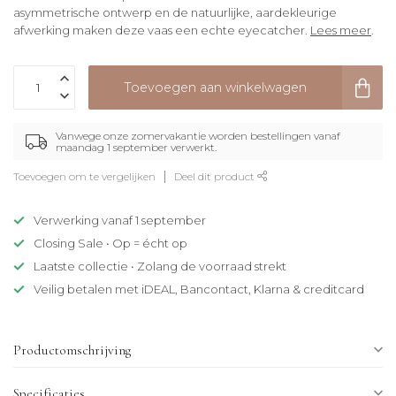
asymmetrische ontwerp en de natuurlijke, aardekleurige
afwerking maken deze vaas een echte eyecatcher.
Lees meer
.
Toevoegen aan winkelwagen
Vanwege onze zomervakantie worden bestellingen vanaf
maandag 1 september verwerkt.
Toevoegen om te vergelijken
Deel dit product
Verwerking vanaf 1 september
Closing Sale • Op = écht op
Laatste collectie • Zolang de voorraad strekt
Veilig betalen met iDEAL, Bancontact, Klarna & creditcard
Productomschrijving
Specificaties