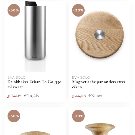
-30%
-30%
EVA SOLO
EVA SOLO
Drinkbeker Urban To Go, 350
Magnetische panonderzetter
ml zwart
eiken
€24,46
€31,46
€34,95
€44,95
-30%
-30%