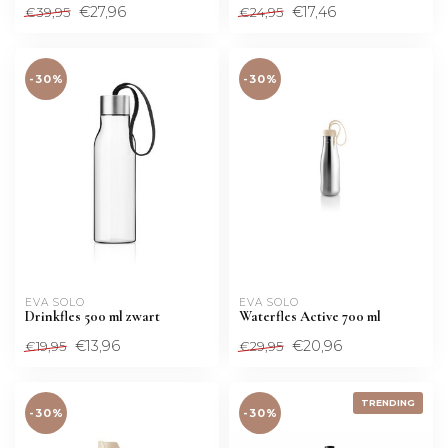
€27,96
€17,46
€39,95
€24,95
-30%
-30%
EVA SOLO
EVA SOLO
Drinkfles 500 ml zwart
Waterfles Active 700 ml
€13,96
€20,96
€19,95
€29,95
TRENDING
-30%
-30%