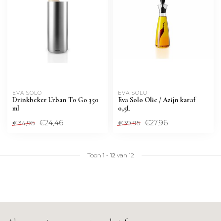
EVA SOLO
EVA SOLO
Drinkbeker Urban To Go 350
Eva Solo Olie / Azijn karaf
ml
0,5L
€24,46
€27,96
€34,95
€39,95
Toon
1
-
12
van 12