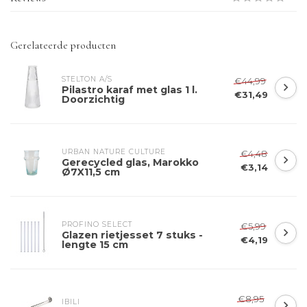
Gerelateerde producten
STELTON A/S
€44,99
Pilastro karaf met glas 1 l.
€31,49
Doorzichtig
URBAN NATURE CULTURE
€4,48
Gerecycled glas, Marokko
€3,14
Ø7X11,5 cm
PROFINO SELECT
€5,99
Glazen rietjesset 7 stuks -
€4,19
lengte 15 cm
€8,95
IBILI