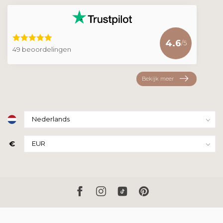
4.6
/5
49 beoordelingen
Bekijk meer
€