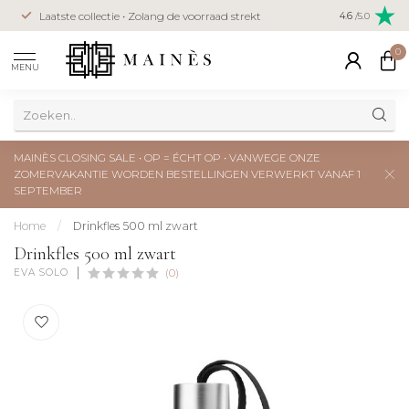
Veilig betal
Laatste collectie • Zolang de voorraad strekt
4.6
/5.0
creditcard
0
MENU
MAINÈS CLOSING SALE • OP = ÉCHT OP • VANWEGE ONZE
ZOMERVAKANTIE WORDEN BESTELLINGEN VERWERKT VANAF 1
SEPTEMBER
Home
/
Drinkfles 500 ml zwart
Drinkfles 500 ml zwart
EVA SOLO
(0)