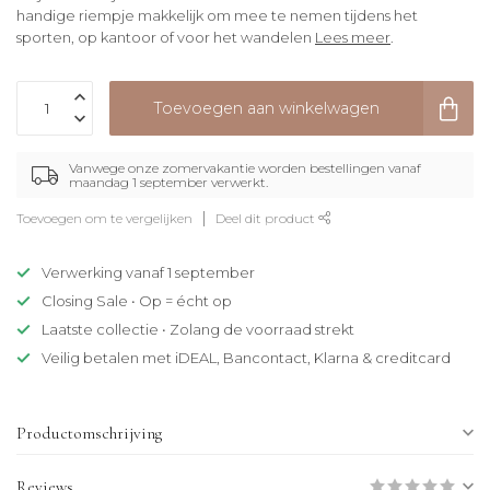
handige riempje makkelijk om mee te nemen tijdens het
sporten, op kantoor of voor het wandelen
Lees meer
.
Toevoegen aan winkelwagen
Vanwege onze zomervakantie worden bestellingen vanaf
maandag 1 september verwerkt.
Toevoegen om te vergelijken
Deel dit product
Verwerking vanaf 1 september
Closing Sale • Op = écht op
Laatste collectie • Zolang de voorraad strekt
Veilig betalen met iDEAL, Bancontact, Klarna & creditcard
Productomschrijving
Reviews