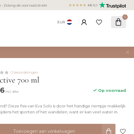
Veilig betalen met iDEAL, Bancontact,
ie • Zolang de voorraad strekt
4.6
/5.0
creditcard
0
EUR
0 beoordelingen
ctive 700 ml
96
Op voorraad
Incl. btw
hand? Deze fles van Eva Solo is door het handige riempje makkelijk
dens het sporten of het wandelen, want er kan veel water in.
Toevoegen aan winkelwagen