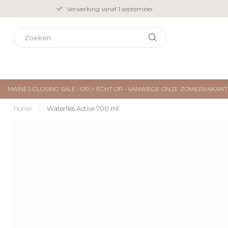
Verwerking vanaf 1 september
MAINÈS CLOSING SALE • OP = ÉCHT OP • VANWEGE ONZE ZOMERVAKA
Home
/
Waterfles Active 700 ml