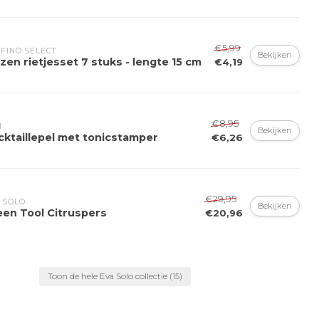
€5,99
FINO SELECT
Bekijken
zen rietjesset 7 stuks - lengte 15 cm
€4,19
€8,95
I
Bekijken
cktaillepel met tonicstamper
€6,26
€29,95
 SOLO
Bekijken
een Tool Citruspers
€20,96
Toon de hele Eva Solo collectie
(15)