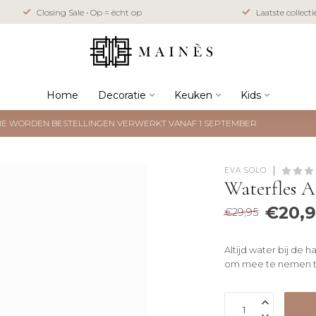
Closing Sale • Op = écht op
Laatste collect
Home
Decoratie
Keuken
Kids
NTIE WORDEN BESTELLINGEN VERWERKT VANAF 1 SEPTEMBER
EVA SOLO
Waterfles A
€20,
€29,95
Altijd water bij de 
om mee te nemen tij