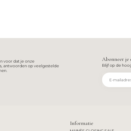
Abonneer je 
n voor dat je onze
Blijf op de hoo
ns, antwoorden op veelgestelde
men.
Informatie
MAINÈS CLOSING SALE