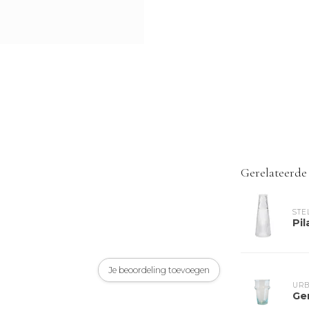
Gerelateerde
STE
Pil
Je beoordeling toevoegen
URB
Ge