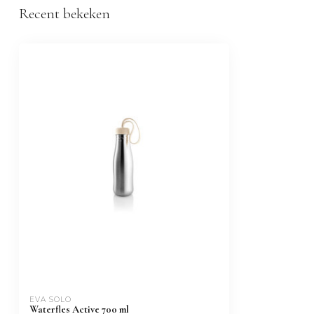
Recent bekeken
EVA SOLO
Waterfles Active 700 ml