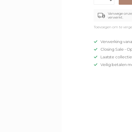
Vanwege onze 
verwerkt.
Toevoegen om te verge
Verwerking vana
Closing Sale • O
Laatste collecti
Veilig betalen m