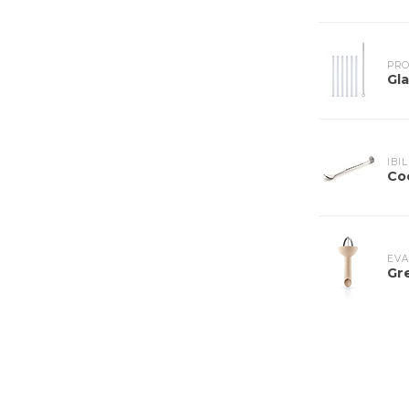
PRO
Gla
IBIL
Co
EVA
Gr