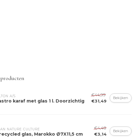
 producten
€44,99
LTON A/S
Bekijken
astro karaf met glas 1 l. Doorzichtig
€31,49
€4,48
AN NATURE CULTURE
Bekijken
recycled glas, Marokko Ø7X11,5 cm
€3,14