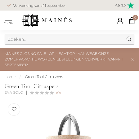
Verwerking vanaf 1 september
Closing Sale 
4.6
/5.0
0
MENU
MAINÈS CLOSING SALE • OP = ÉCHT OP • VANWEGE ONZE
ZOMERVAKANTIE WORDEN BESTELLINGEN VERWERKT VANAF 1
SEPTEMBER
Home
/
Green Tool Citruspers
Green Tool Citruspers
EVA SOLO
(0)