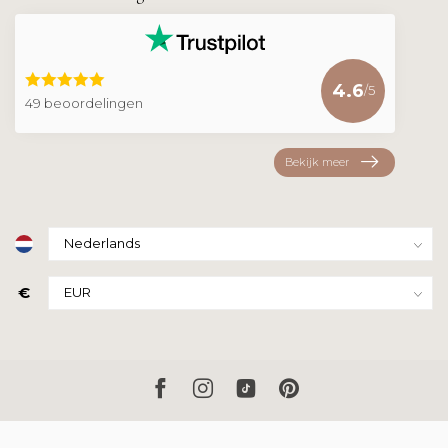
4.6
/5
49 beoordelingen
Bekijk meer
€