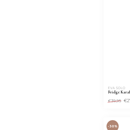
EVA SOLO
Fridge Karaf 
€2
€39,95
-30%