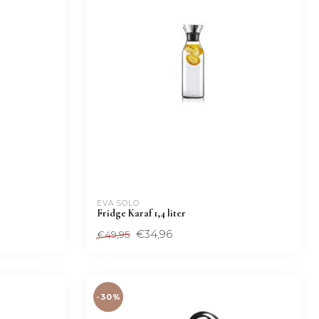
EVA SOLO
Fridge Karaf 1,4 liter
€34,96
€49,95
-30%