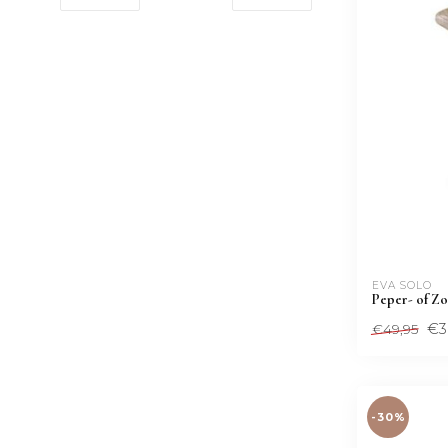
EVA SOLO
Peper- of Zo
€3
€49,95
-30%