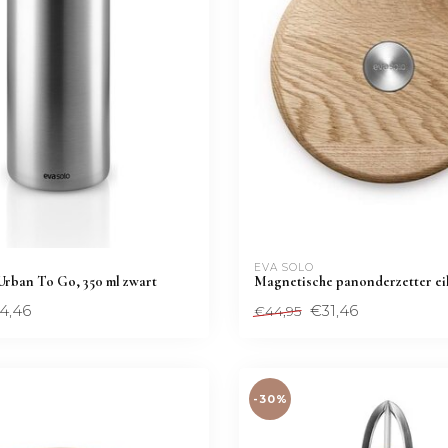
EVA SOLO
Urban To Go, 350 ml zwart
Magnetische panonderzetter ei
4,46
€31,46
€44,95
-30%