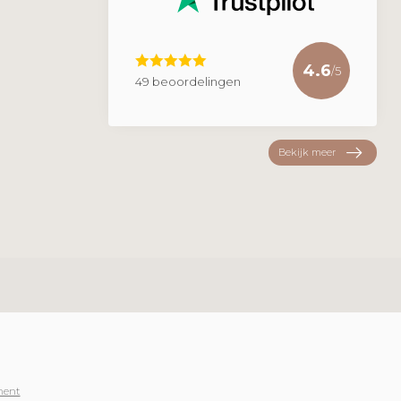
4.6
/5
49 beoordelingen
Bekijk meer
ment