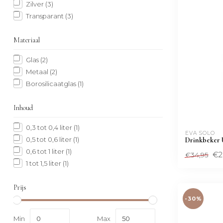
Zilver
(3)
Transparant
(3)
Materiaal
Glas
(2)
Metaal
(2)
Borosilicaatglas
(1)
Inhoud
0,3 tot 0,4 liter
(1)
EVA SOLO
0,5 tot 0,6 liter
(1)
Drinkbeker 
0,6 tot 1 liter
(1)
€2
€34,95
1 tot 1,5 liter
(1)
Prijs
-30%
Min
Max