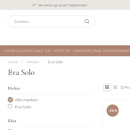
Verwerking vanaf 1 september
MAINÈS CLOSING SALE • OP = ÉCHT OP • VANWEGE ONZE ZOMERVAKA
Home
/
Merken
/
Eva Solo
Eva Solo
12
Pr
Merken
Alle merken
Eva Solo
-30%
Kleur