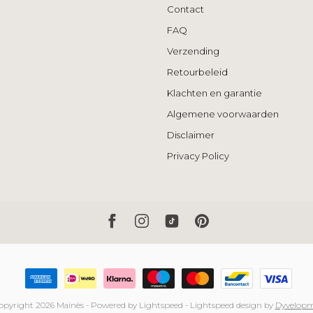
Contact
FAQ
Verzending
Retourbeleid
Klachten en garantie
Algemene voorwaarden
Disclaimer
Privacy Policy
opyright 2026 Mainès
- Powered by
Lightspeed
-
Lightspeed design
by
Dyvelop