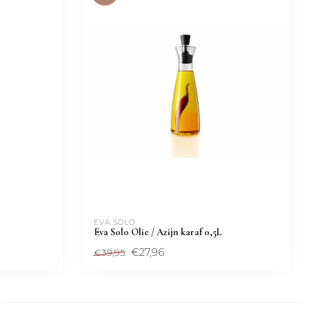
EVA SOLO
Eva Solo Olie / Azijn karaf 0,5L
€27,96
€39,95