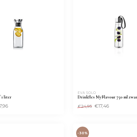
EVA SOLO
1 liter
Drinkfles MyFlavour 750 ml zwa
7,96
€17,46
€24,95
-30%