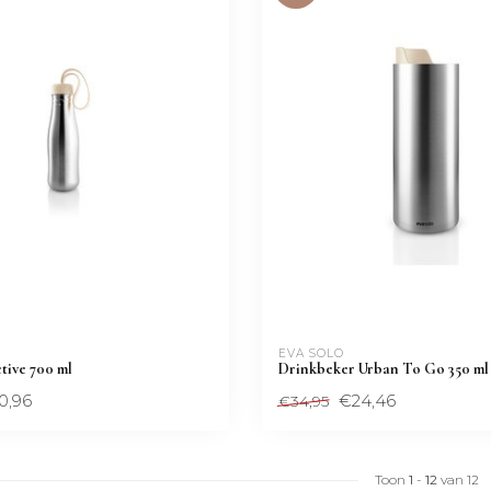
EVA SOLO
tive 700 ml
Drinkbeker Urban To Go 350 ml
0,96
€24,46
€34,95
Toon
1
-
12
van 12