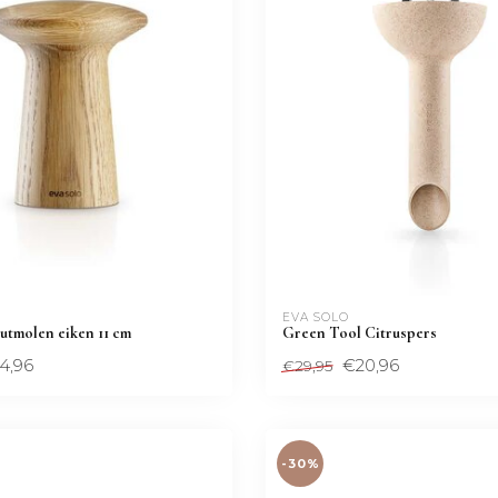
EVA SOLO
utmolen eiken 11 cm
Green Tool Citruspers
4,96
€20,96
€29,95
-30%