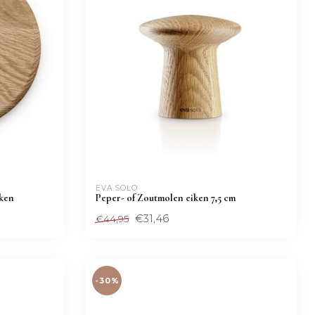
EVA SOLO
ken
Peper- of Zoutmolen eiken 7,5 cm
€31,46
€44,95
-30%