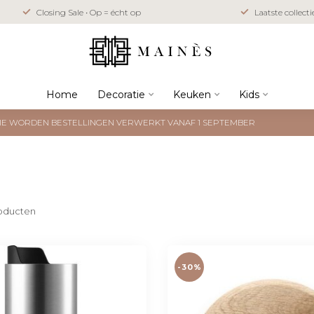
Closing Sale • Op = écht op
Laatste collect
Home
Decoratie
Keuken
Kids
NTIE WORDEN BESTELLINGEN VERWERKT VANAF 1 SEPTEMBER
oducten
-30%