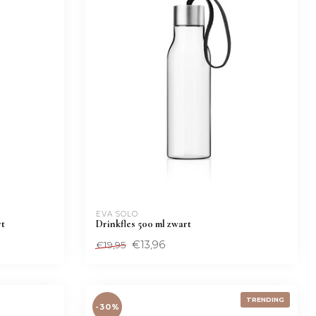
EVA SOLO
rt
Drinkfles 500 ml zwart
€13,96
€19,95
TRENDING
-30%