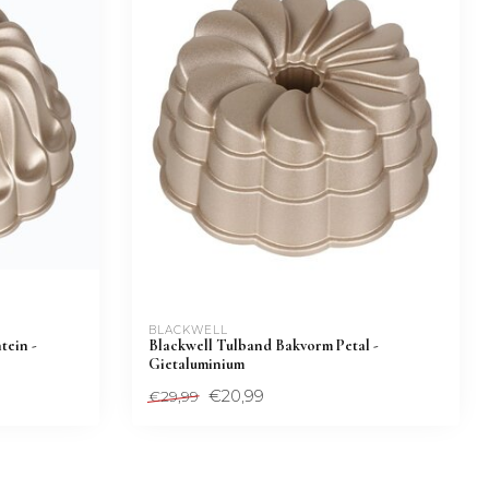
BLACKWELL
tein -
Blackwell Tulband Bakvorm Petal -
Gietaluminium
€20,99
€29,99