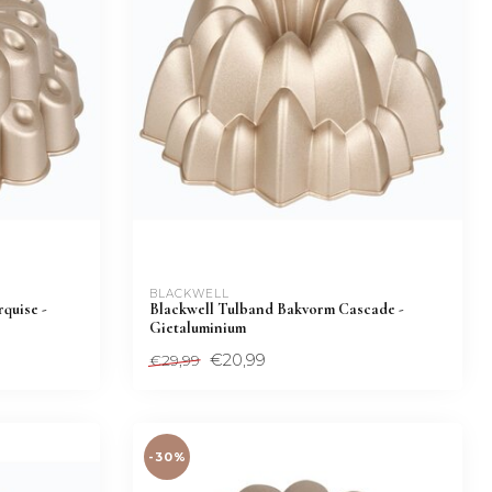
BLACKWELL
quise -
Blackwell Tulband Bakvorm Cascade -
Gietaluminium
€20,99
€29,99
-30%