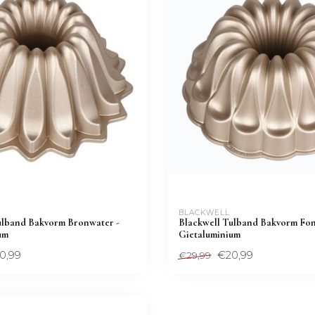
BLACKWELL
ulband Bakvorm Bronwater -
Blackwell Tulband Bakvorm Fon
um
Gietaluminium
0,99
€20,99
€29,99