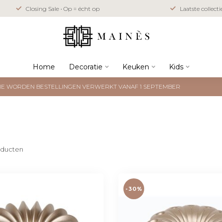
Closing Sale • Op = écht op
Laatste collect
Home
Decoratie
Keuken
Kids
NTIE WORDEN BESTELLINGEN VERWERKT VANAF 1 SEPTEMBER
ducten
-30%