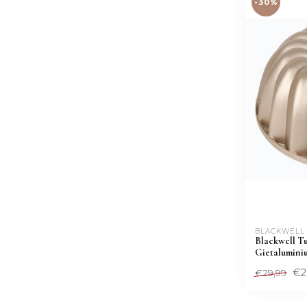
-30%
BLACKWELL
Blackwell T
Gietalumini
€2
€29,99