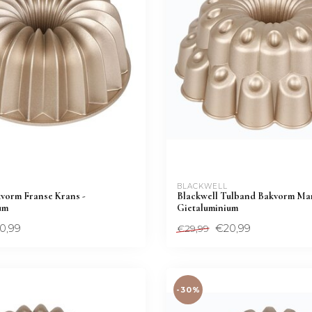
BLACKWELL
vorm Franse Krans -
Blackwell Tulband Bakvorm Mar
um
Gietaluminium
0,99
€20,99
€29,99
-30%