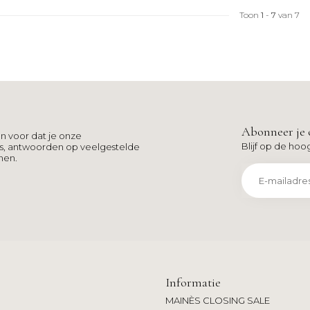
Toon
1
-
7
van 7
Abonneer je 
n voor dat je onze
Blijf op de hoo
ns, antwoorden op veelgestelde
men.
Informatie
MAINÈS CLOSING SALE