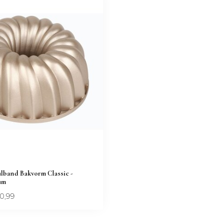
ulband Bakvorm Classic -
um
0,99