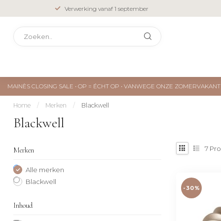
Verwerking vanaf 1 september
MAINÈS CLOSING SALE • OP = ÉCHT OP • VANWEGE ONZE ZOMERVAKA
Home
/
Merken
/
Blackwell
Blackwell
7
Pro
Merken
Alle merken
Blackwell
-30%
Inhoud