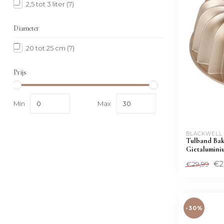
2,5 tot 3 liter
(7)
Diameter
20 tot 25 cm
(7)
Prijs
Min
Max
BLACKWELL
Tulband Bak
Gietalumini
€2
€29,99
-30%