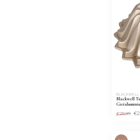
BLACKWELL
Blackwell T
Gietalumini
€2
€29,99