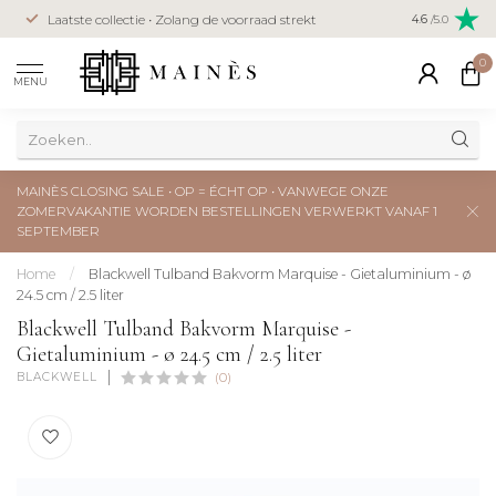
Veilig betal
Laatste collectie • Zolang de voorraad strekt
4.6
/5.0
creditcard
0
MENU
MAINÈS CLOSING SALE • OP = ÉCHT OP • VANWEGE ONZE
ZOMERVAKANTIE WORDEN BESTELLINGEN VERWERKT VANAF 1
SEPTEMBER
Home
/
Blackwell Tulband Bakvorm Marquise - Gietaluminium - ø
24.5 cm / 2.5 liter
Blackwell Tulband Bakvorm Marquise -
Gietaluminium - ø 24.5 cm / 2.5 liter
BLACKWELL
(0)