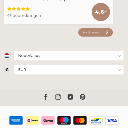
4.6
/5
49 beoordelingen
Bekijk meer
€