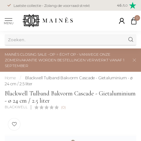
Veilig betal
Laatste collectie • Zolang de voorraad strekt
4.6
/5.0
creditcard
0
MENU
MAINÈS CLOSING SALE • OP = ÉCHT OP • VANWEGE ONZE
ZOMERVAKANTIE WORDEN BESTELLINGEN VERWERKT VANAF 1
SEPTEMBER
Home
/
Blackwell Tulband Bakvorm Cascade - Gietaluminium - ø
24 cm / 2.5 liter
Blackwell Tulband Bakvorm Cascade - Gietaluminium
- ø 24 cm / 2.5 liter
BLACKWELL
(0)