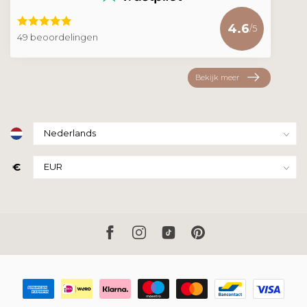
4.6
/5
49 beoordelingen
Bekijk meer
€