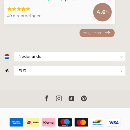
4.6
/5
49 beoordelingen
Bekijk meer
€