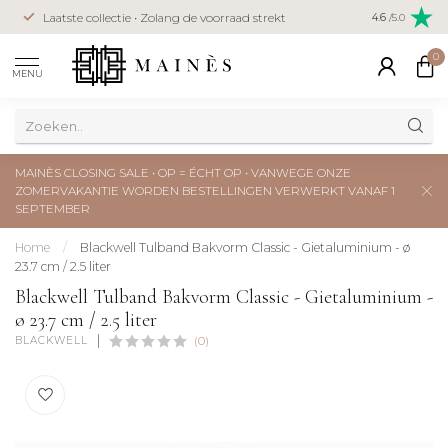
Veilig betal
Laatste collectie • Zolang de voorraad strekt
4.6
/5.0
creditcard
0
MENU
MAINÈS CLOSING SALE • OP = ÉCHT OP • VANWEGE ONZE
ZOMERVAKANTIE WORDEN BESTELLINGEN VERWERKT VANAF 1
SEPTEMBER
Home
/
Blackwell Tulband Bakvorm Classic - Gietaluminium - ø
23.7 cm / 2.5 liter
Blackwell Tulband Bakvorm Classic - Gietaluminium -
ø 23.7 cm / 2.5 liter
BLACKWELL
(0)