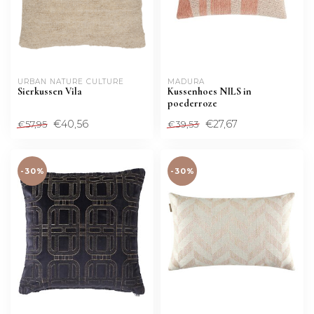
URBAN NATURE CULTURE
MADURA
Sierkussen Vila
Kussenhoes NILS in
poederroze
€40,56
€27,67
€57,95
€39,53
-30%
-30%