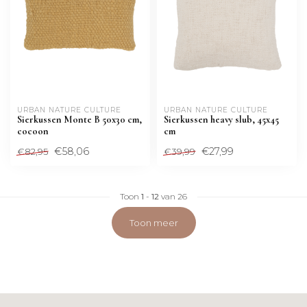
URBAN NATURE CULTURE
URBAN NATURE CULTURE
Sierkussen Monte B 50x30 cm,
Sierkussen heavy slub, 45x45
cocoon
cm
€58,06
€27,99
€82,95
€39,99
Toon
1
-
12
van 26
Toon meer