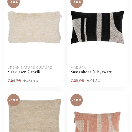
-30%
-30%
URBAN NATURE CULTURE
MADURA
Sierkussen Capelli
Kussenhoes Nils, zwart
€66,46
€41,30
€94,95
€59,00
-30%
-30%