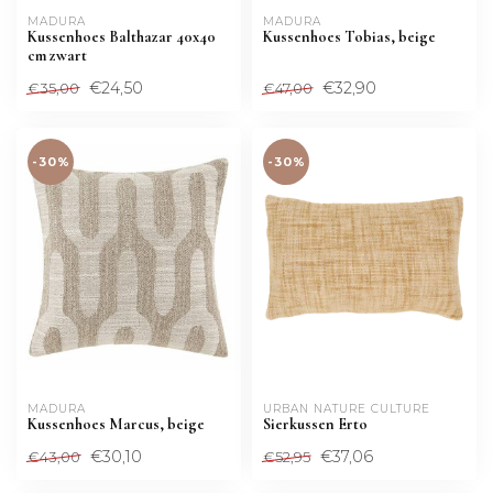
MADURA
MADURA
Kussenhoes Balthazar 40x40
Kussenhoes Tobias, beige
cm zwart
€24,50
€32,90
€35,00
€47,00
-30%
-30%
MADURA
URBAN NATURE CULTURE
Kussenhoes Marcus, beige
Sierkussen Erto
€30,10
€37,06
€43,00
€52,95