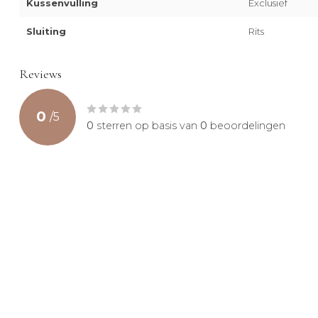
Kussenvulling
Exclusief
Sluiting
Rits
Reviews
0
/
5
0
sterren op basis van
0
beoordelingen