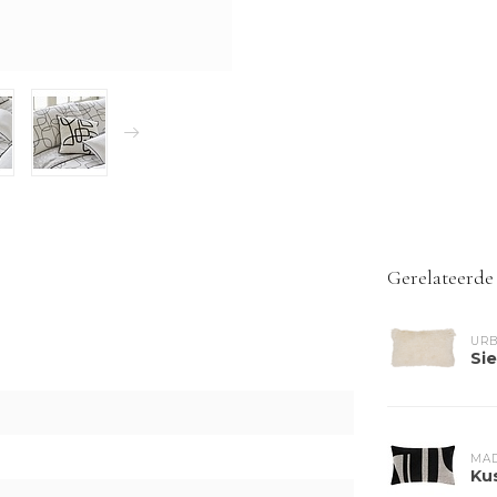
Gerelateerde
URB
Sie
MA
Ku