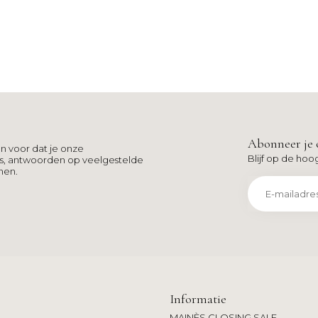
Abonneer je 
n voor dat je onze
Blijf op de hoo
ns, antwoorden op veelgestelde
men.
Informatie
MAINÈS CLOSING SALE