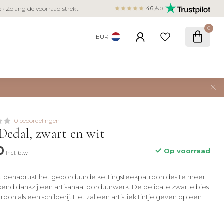
Veilig betalen met iDEAL, Bancontact,
ie • Zolang de voorraad strekt
4.6
/5.0
creditcard
0
EUR
0 beoordelingen
Dedal, zwart en wit
0
Op voorraad
Incl. btw
it benadrukt het geborduurde kettingsteekpatroon des te meer.
kend dankzij een artisanaal borduurwerk. De delicate zwarte bies
roon als een schilderij. Het zal een artistiek tintje geven op een