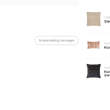
URB
Sie
Je beoordeling toevoegen
MA
Ku
MA
Ku
zw