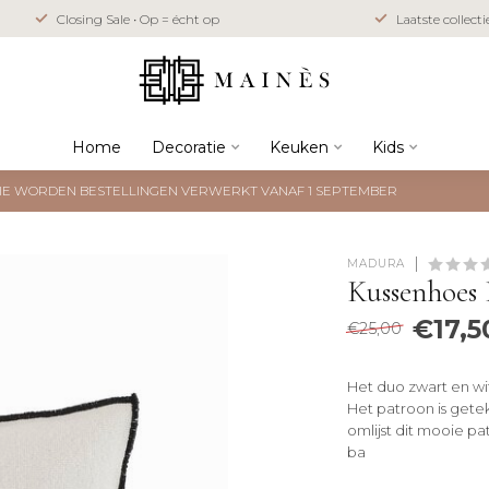
Closing Sale • Op = écht op
Laatste collect
Home
Decoratie
Keuken
Kids
NTIE WORDEN BESTELLINGEN VERWERKT VANAF 1 SEPTEMBER
MADURA
Kussenhoes 
€17,5
€25,00
Het duo zwart en w
Het patroon is gete
omlijst dit mooie pat
ba