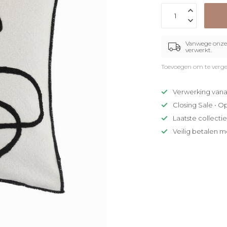
Vanwege onze 
verwerkt.
Toevoegen om te verge
Verwerking vana
Closing Sale • O
Laatste collecti
Veilig betalen m