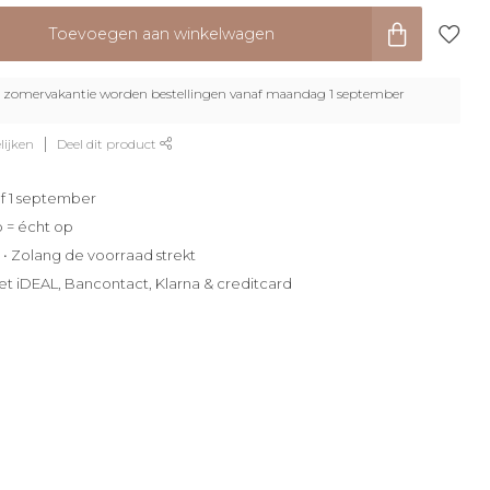
Toevoegen aan winkelwagen
zomervakantie worden bestellingen vanaf maandag 1 september
lijken
Deel dit product
f 1 september
p = écht op
e • Zolang de voorraad strekt
et iDEAL, Bancontact, Klarna & creditcard