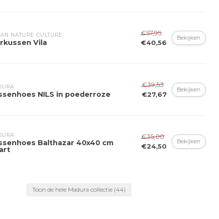
€57,95
AN NATURE CULTURE
Bekijken
rkussen Vila
€40,56
€39,53
DURA
Bekijken
ssenhoes NILS in poederroze
€27,67
DURA
€35,00
Bekijken
ssenhoes Balthazar 40x40 cm
€24,50
art
Toon de hele Madura collectie
(44)