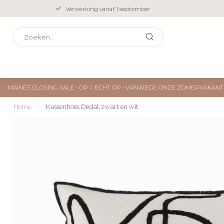
Verwerking vanaf 1 september
MAINÈS CLOSING SALE • OP = ÉCHT OP • VANWEGE ONZE ZOMERVAKA
Home
/
Kussenhoes Dedal, zwart en wit