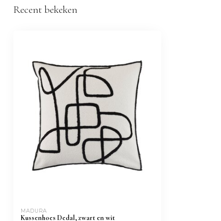
Recent bekeken
MADURA
Kussenhoes Dedal, zwart en wit