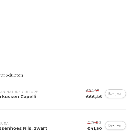
 producten
€94,95
AN NATURE CULTURE
Bekijken
rkussen Capelli
€66,46
€59,00
DURA
Bekijken
ssenhoes Nils, zwart
€41,30