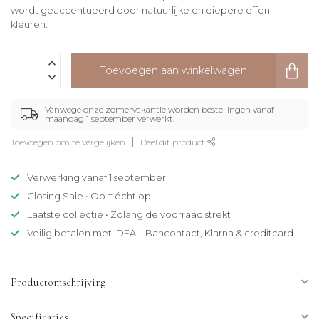
wordt geaccentueerd door natuurlijke en diepere effen
kleuren.
Toevoegen aan winkelwagen
Vanwege onze zomervakantie worden bestellingen vanaf
maandag 1 september verwerkt.
Toevoegen om te vergelijken
Deel dit product
Verwerking vanaf 1 september
Closing Sale • Op = écht op
Laatste collectie • Zolang de voorraad strekt
Veilig betalen met iDEAL, Bancontact, Klarna & creditcard
Productomschrijving
Specificaties