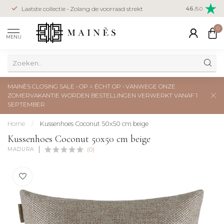
Veilig betal
Laatste collectie • Zolang de voorraad strekt
4.6
/5.0
creditcard
0
MENU
MAINÈS CLOSING SALE • OP = ÉCHT OP • VANWEGE ONZE
ZOMERVAKANTIE WORDEN BESTELLINGEN VERWERKT VANAF 1
SEPTEMBER
Home
/
Kussenhoes Coconut 50x50 cm beige
Kussenhoes Coconut 50x50 cm beige
MADURA
(0)