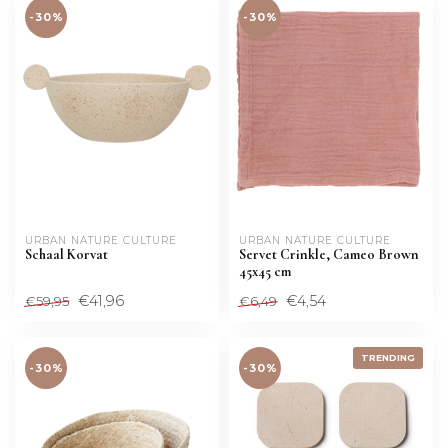
-30%
-30%
URBAN NATURE CULTURE
URBAN NATURE CULTURE
Schaal Korvat
Servet Crinkle, Cameo Brown
45x45 cm
€41,96
€4,54
€59,95
€6,49
TRENDING
-30%
-30%