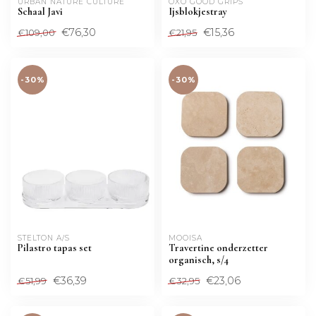
URBAN NATURE CULTURE
OXO GOOD GRIPS
Schaal Javi
Ijsblokjestray
€76,30
€15,36
€109,00
€21,95
-30%
-30%
STELTON A/S
MOOISA
Pilastro tapas set
Travertine onderzetter
organisch, s/4
€36,39
€23,06
€51,99
€32,95