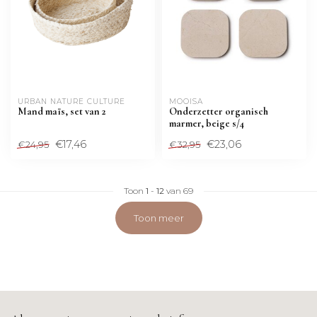
URBAN NATURE CULTURE
MOOISA
Mand maïs, set van 2
Onderzetter organisch
marmer, beige s/4
€17,46
€23,06
€24,95
€32,95
Toon
1
-
12
van 69
Toon meer