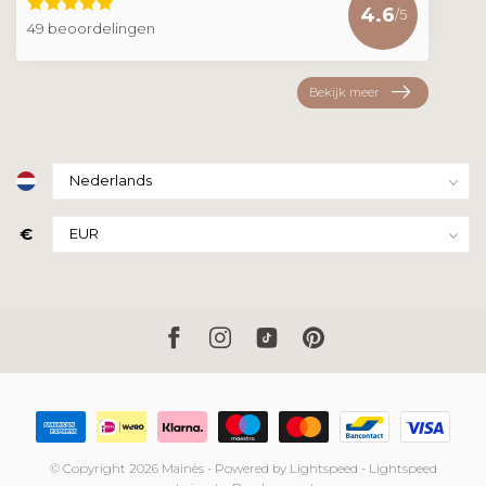
4.6
/5
49 beoordelingen
Bekijk meer
€
© Copyright 2026 Mainès
- Powered by
Lightspeed
-
Lightspeed