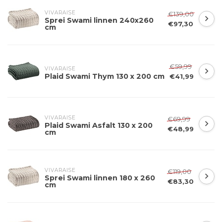
VIVARAISE
€139,00
Sprei Swami linnen 240x260
€97,30
cm
€59,99
VIVARAISE
Plaid Swami Thym 130 x 200 cm
€41,99
VIVARAISE
€69,99
Plaid Swami Asfalt 130 x 200
€48,99
cm
VIVARAISE
€119,00
Sprei Swami linnen 180 x 260
€83,30
cm