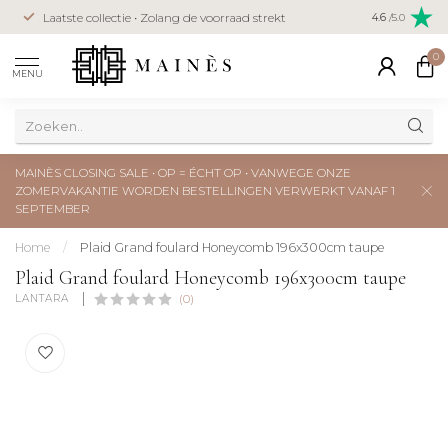
Veilig betal
Laatste collectie • Zolang de voorraad strekt
4.6
/5.0
creditcard
0
MENU
MAINÈS CLOSING SALE • OP = ÉCHT OP • VANWEGE ONZE
ZOMERVAKANTIE WORDEN BESTELLINGEN VERWERKT VANAF 1
SEPTEMBER
Home
/
Plaid Grand foulard Honeycomb 196x300cm taupe
Plaid Grand foulard Honeycomb 196x300cm taupe
LANTARA 
(0)