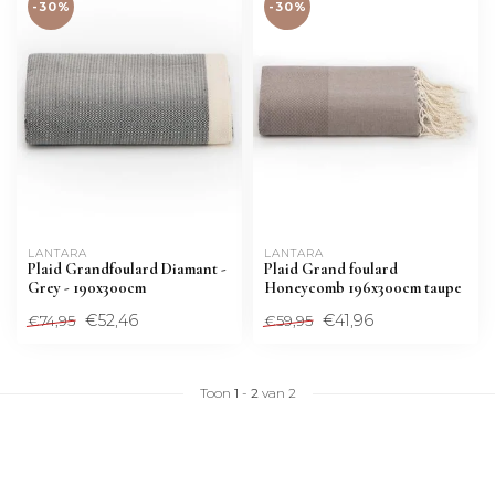
-30%
-30%
LANTARA 
LANTARA 
Plaid Grandfoulard Diamant -
Plaid Grand foulard
Grey - 190x300cm
Honeycomb 196x300cm taupe
€52,46
€41,96
€74,95
€59,95
Toon
1
-
2
van 2