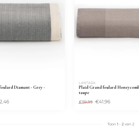
LANTARA 
oulard Diamant - Grey -
Plaid Grand foulard Honeycom
taupe
2,46
€41,96
€59,95
Toon
1
-
2
van 2