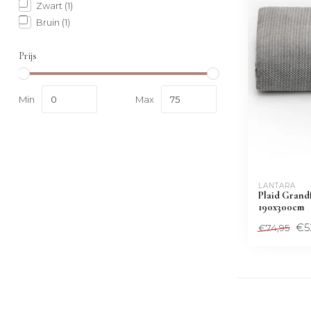
Zwart
(1)
Bruin
(1)
Prijs
Min
Max
LANTARA 
Plaid Grandf
190x300cm
€5
€74,95