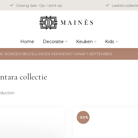
Closing Sale • Op = écht op
Laatste collect
Home
Decoratie
Keuken
Kids
NTIE WORDEN BESTELLINGEN VERWERKT VANAF 1 SEPTEMBER
tara collectie
ducten
-30%