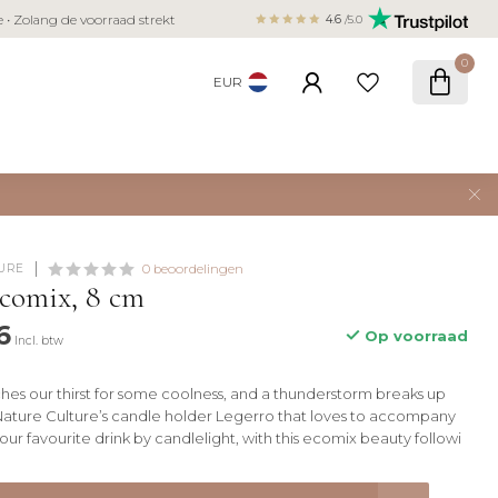
Veilig betalen met iDEAL, Bancontact,
ie • Zolang de voorraad strekt
4.6
/5.0
creditcard
0
EUR
URE
0 beoordelingen
ecomix, 8 cm
6
Op voorraad
Incl. btw
ches our thirst for some coolness, and a thunderstorm breaks up
n Nature Culture’s candle holder Legerro that loves to accompany
our favourite drink by candlelight, with this ecomix beauty followi