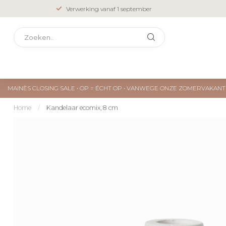
Verwerking vanaf 1 september
MAINÈS CLOSING SALE • OP = ÉCHT OP • VANWEGE ONZE ZOMERVAKA
Home
/
Kandelaar ecomix, 8 cm