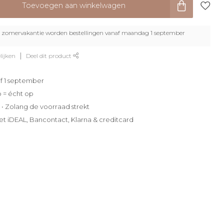
Toevoegen aan winkelwagen
zomervakantie worden bestellingen vanaf maandag 1 september
lijken
Deel dit product
f 1 september
p = écht op
e • Zolang de voorraad strekt
et iDEAL, Bancontact, Klarna & creditcard