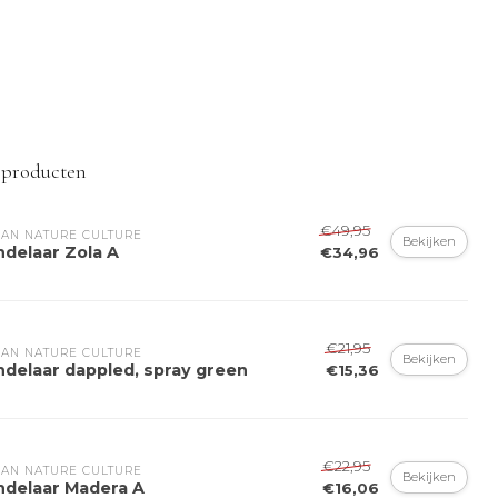
 producten
€49,95
AN NATURE CULTURE
Bekijken
ndelaar Zola A
€34,96
€21,95
AN NATURE CULTURE
Bekijken
ndelaar dappled, spray green
€15,36
€22,95
AN NATURE CULTURE
Bekijken
ndelaar Madera A
€16,06