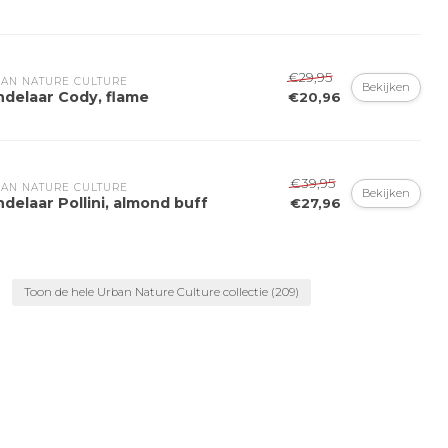
€29,95
AN NATURE CULTURE
Bekijken
ndelaar Cody, flame
€20,96
€39,95
AN NATURE CULTURE
Bekijken
delaar Pollini, almond buff
€27,96
Toon de hele Urban Nature Culture collectie
(209)