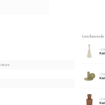
Gerelateerde
URB
Ka
ulture
URB
Ka
URB
Ka