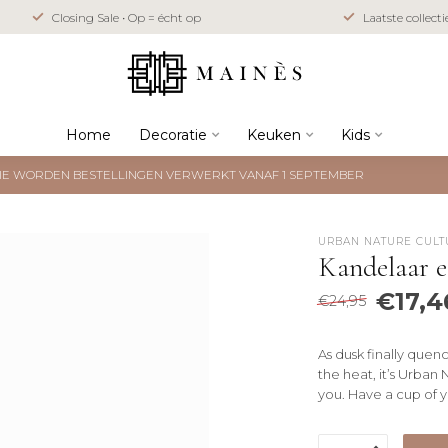
Closing Sale • Op = écht op
Laatste collect
Home
Decoratie
Keuken
Kids
NTIE WORDEN BESTELLINGEN VERWERKT VANAF 1 SEPTEMBER
URBAN NATURE CULT
Kandelaar 
€17,4
€24,95
As dusk finally quen
the heat, it’s Urba
you. Have a cup of y