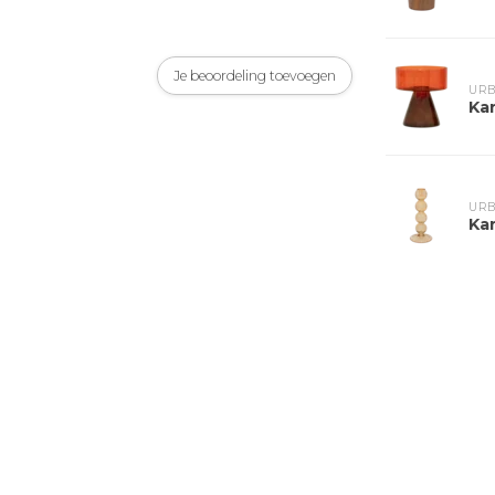
Je beoordeling toevoegen
URB
Ka
URB
Kan