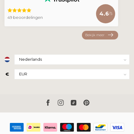
4.6
/5
49 beoordelingen
Bekijk meer
€