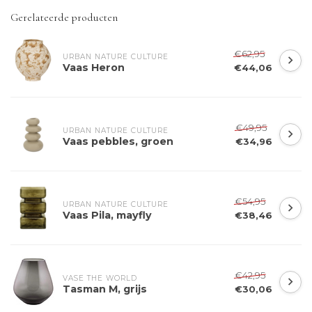
Gerelateerde producten
€62,95
URBAN NATURE CULTURE
Vaas Heron
€44,06
€49,95
URBAN NATURE CULTURE
Vaas pebbles, groen
€34,96
€54,95
URBAN NATURE CULTURE
Vaas Pila, mayfly
€38,46
€42,95
VASE THE WORLD
Tasman M, grijs
€30,06