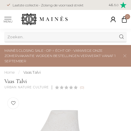
Veilig betal
Laatste collectie • Zolang de voorraad strekt
4.6
/5.0
creditcard
0
MENU
MAINÈS CLOSING SALE • OP = ÉCHT OP • VANWEGE ONZE
ZOMERVAKANTIE WORDEN BESTELLINGEN VERWERKT VANAF 1
SEPTEMBER
Home
/
Vaas Talvi
Vaas Talvi
URBAN NATURE CULTURE
(0)