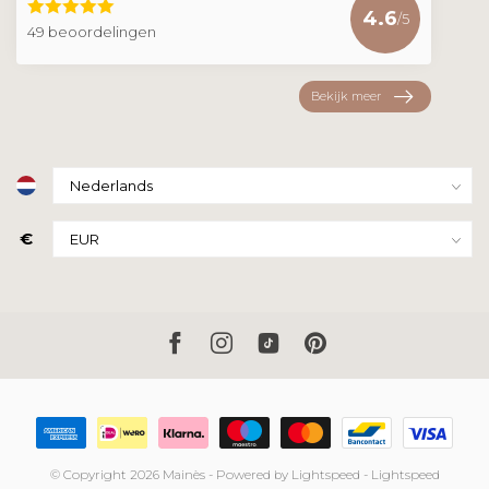
4.6
/5
49 beoordelingen
Bekijk meer
€
© Copyright 2026 Mainès
- Powered by
Lightspeed
-
Lightspeed