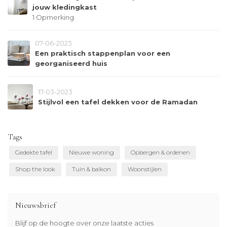
jouw kledingkast
1 Opmerking
07-06-2023
Een praktisch stappenplan voor een
georganiseerd huis
17-03-2023
Stijlvol een tafel dekken voor de Ramadan
Tags
Gedekte tafel
Nieuwe woning
Opbergen & ordenen
Shop the look
Tuin & balkon
Woonstijlen
Nieuwsbrief
Blijf op de hoogte over onze laatste acties