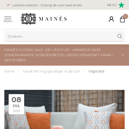
Veilig betal
Laatste collectie • Zolang de voorraad strekt
4.6
/5.0
creditcard
0
MENU
MAINÈS CLOSING SALE • OP = ÉCHT OP • VANWEGE ONZE
ZOMERVAKANTIE WORDEN BESTELLINGEN VERWERKT VANAF 1
SEPTEMBER
Home
/
Maak het nog gezelliger in de tuin
/
Inspiratie
08
JUL
2021