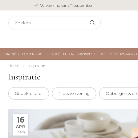
Verwerking vanaf 1 september
MAINÈS CLOSING SALE • OP = ÉCHT OP • VANWEGE ONZE ZOMERVAKA
Home
/
Inspiratie
Inspiratie
Gedekte tafel
Nieuwe woning
Opbergen & or
16
APR
2024