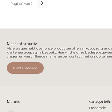
Pagina
1
van 2
Meer informatie
Als je vragen hebt over onze producten of je aankoop, zorg er da
klantenservicepagina bezoekt. Hier vind je onze bedrijfsgegeve
vragen en verschillende manieren om contact met ons op te ne
Klantenservice
Mainès
Categorieën
Decoratie