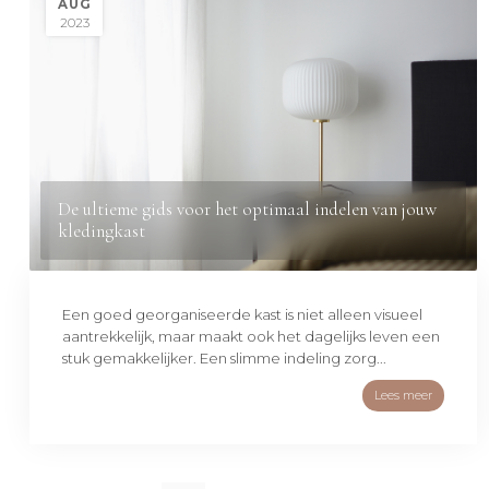
AUG
2023
De ultieme gids voor het optimaal indelen van jouw
kledingkast
Een goed georganiseerde kast is niet alleen visueel
aantrekkelijk, maar maakt ook het dagelijks leven een
stuk gemakkelijker. Een slimme indeling zorg...
Lees meer