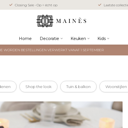
Closing Sale • Op = écht op
Laatste collect
Home
Decoratie
Keuken
Kids
NTIE WORDEN BESTELLINGEN VERWERKT VANAF 1 SEPTEMBER
denen
Shop the look
Tuin & balkon
Woonstijlen