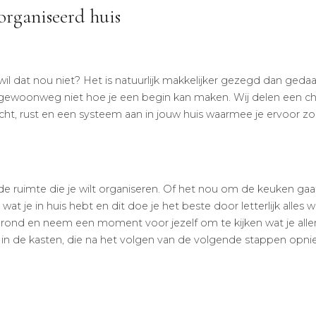
organiseerd huis
l dat nou niet? Het is natuurlijk makkelijker gezegd dan gedaan
je gewoonweg niet hoe je een begin kan maken. Wij delen een ch
cht, rust en een systeem aan in jouw huis waarmee je ervoor zor
de ruimte die je wilt organiseren. Of het nou om de keuken gaat
wat je in huis hebt en dit doe je het beste door letterlijk alles w
e grond en neem een moment voor jezelf om te kijken wat je alle
te in de kasten, die na het volgen van de volgende stappen opn