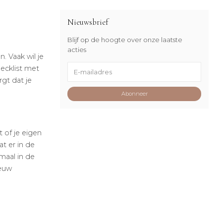
Nieuwsbrief
Blijf op de hoogte over onze laatste
acties
. Vaak wil je
ecklist met
gt dat je
Abonneer
 of je eigen
at er in de
maal in de
ieuw