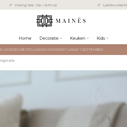
Veilig betalen met iD
Laatste collectie • Zolang de voorraad strekt
creditcard
Home
Decoratie
Keuken
Kids
NTIE WORDEN BESTELLINGEN VERWERKT VANAF 1 SEPTEMBER
Inspiratie