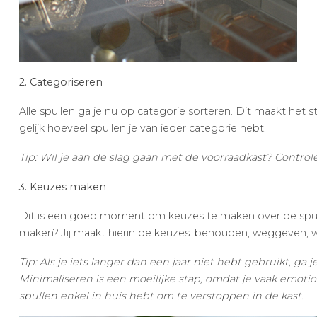
2. Categoriseren
Alle spullen ga je nu op categorie sorteren. Dit maakt het str
gelijk hoeveel spullen je van ieder categorie hebt.
Tip: Wil je aan de slag gaan met de voorraadkast? Controlee
3. Keuzes maken
Dit is een goed moment om keuzes te maken over de spulle
maken? Jij maakt hierin de keuzes: behouden, weggeven, 
Tip: Als je iets langer dan een jaar niet hebt gebruikt, ga
Minimaliseren is een moeilijke stap, omdat je vaak emotio
spullen enkel in huis hebt om te verstoppen in de kast.