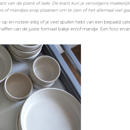
kant van de plank of lade. De krant kun je vervolgens makkeli
s of mandjes erop plaatsen om te zien of het allemaal wel g
e op en noteer erbij of je veel spullen hebt van een bepaald cate
schaffen van de juiste formaat bakje en/of mandje. Een foto erv