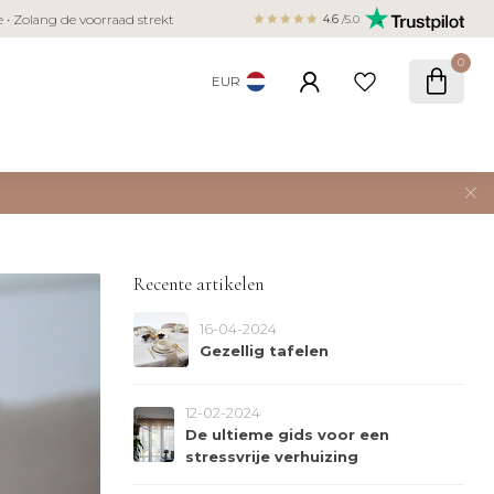
EAL, Bancontact, Klarna &
4.6
/5.0
0
EUR
Recente artikelen
16-04-2024
Gezellig tafelen
12-02-2024
De ultieme gids voor een
stressvrije verhuizing