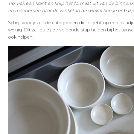
Tip: Pak een krant en knip het formaat uit van de binnen
en meenemen naar de winkel. In de winkel kun je er bakje
Schrijf voor jezelf de categorieën die je hebt op een blaadj
weinig. Dit zal jou bij de volgende stap helpen bij het aan
ook helpen.