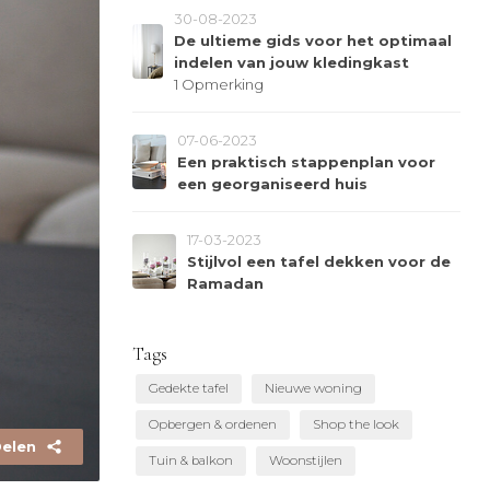
30-08-2023
De ultieme gids voor het optimaal
indelen van jouw kledingkast
1 Opmerking
07-06-2023
Een praktisch stappenplan voor
een georganiseerd huis
17-03-2023
Stijlvol een tafel dekken voor de
Ramadan
Tags
Gedekte tafel
Nieuwe woning
Opbergen & ordenen
Shop the look
elen
Tuin & balkon
Woonstijlen