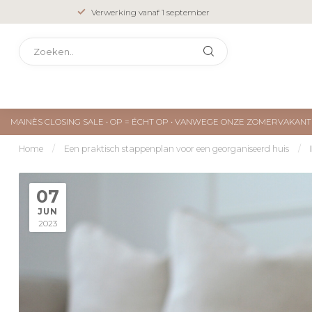
Closing Sale • Op = écht op
MAINÈS CLOSING SALE • OP = ÉCHT OP • VANWEGE ONZE ZOMERVAKA
Home
/
Een praktisch stappenplan voor een georganiseerd huis
/
07
JUN
2023