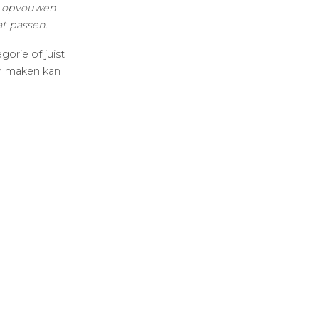
jk opvouwen
aat passen.
gorie of juist
an maken kan