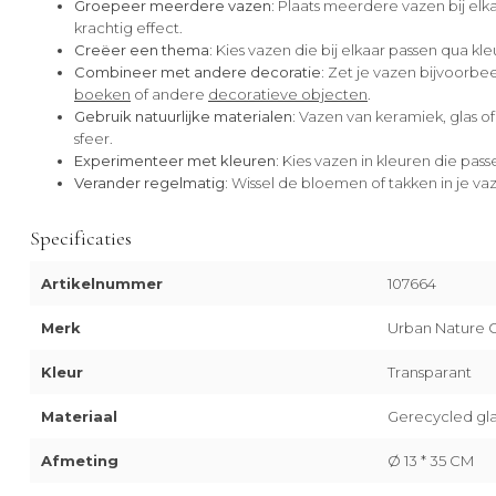
Groepeer meerdere vazen:
Plaats meerdere vazen bij elka
krachtig effect.
Creëer een thema:
Kies vazen die bij elkaar passen qua kleur,
Combineer met andere decoratie:
Zet je vazen bijvoorbe
boeken
of andere
decoratieve objecten
.
Gebruik natuurlijke materialen:
Vazen van keramiek, glas of 
sfeer.
Experimenteer met kleuren:
Kies vazen in kleuren die passe
Verander regelmatig:
Wissel de bloemen of takken in je vaz
Specificaties
Artikelnummer
107664
Merk
Urban Nature C
Kleur
Transparant
Materiaal
Gerecycled gla
Afmeting
Ø 13 * 35 CM