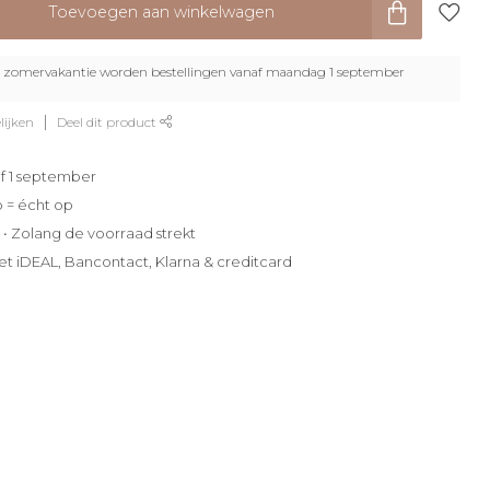
Toevoegen aan winkelwagen
zomervakantie worden bestellingen vanaf maandag 1 september
lijken
Deel dit product
f 1 september
p = écht op
e • Zolang de voorraad strekt
et iDEAL, Bancontact, Klarna & creditcard