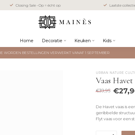
Closing Sale • Op = écht op
Laatste collect
Home
Decoratie
Keuken
Kids
NTIE WORDEN BESTELLINGEN VERWERKT VANAF 1 SEPTEMBER
URBAN NATURE CULT
Vaas Havet
€27,9
€39,95
De Havet vaas is ee
geribbelde structuu
Flyt vaas voor een st