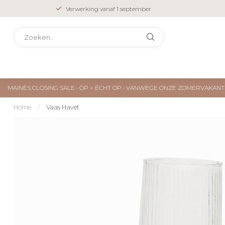
Verwerking vanaf 1 september
MAINÈS CLOSING SALE • OP = ÉCHT OP • VANWEGE ONZE ZOMERVAKA
Home
/
Vaas Havet