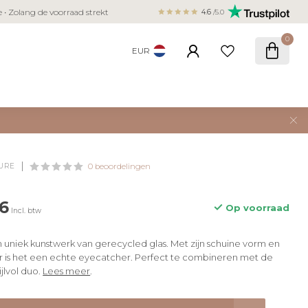
Veilig betalen met iDEAL, Bancontact,
ie • Zolang de voorraad strekt
4.6
/5.0
creditcard
0
EUR
URE
0 beoordelingen
6
Op voorraad
Incl. btw
n uniek kunstwerk van gerecycled glas. Met zijn schuine vorm en
r is het een echte eyecatcher. Perfect te combineren met de
ijlvol duo.
Lees meer
.