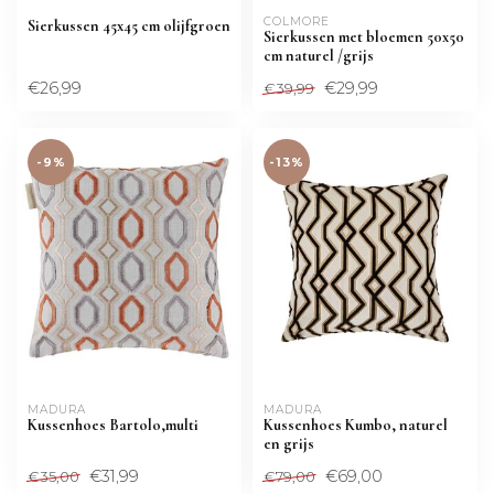
COLMORE 
Sierkussen 45x45 cm olijfgroen
Sierkussen met bloemen 50x50
cm naturel /grijs
€26,99
€29,99
€39,99
-9%
-13%
MADURA
MADURA
Kussenhoes Bartolo,multi
Kussenhoes Kumbo, naturel
en grijs
€31,99
€69,00
€35,00
€79,00