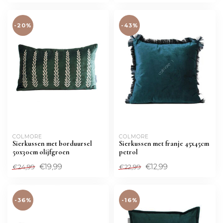
-20%
-43%
COLMORE 
COLMORE 
Sierkussen met borduursel
Sierkussen met franje 45x45cm
50x30cm olijfgroen
petrol
€19,99
€12,99
€24,99
€22,99
-36%
-16%