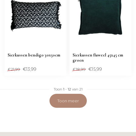
Sierkussen bendigo 30x50cm
Sierkussen fluweel 45x45 cm
groen
€13,99
€15,99
€21,99
€18,99
Toon
1
-
12
van 21
Toon meer