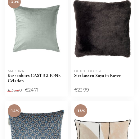
-30%
MADURA
DUTCH DECOR
Kussenhoes CASTIGLIONE -
Sierkussen Zaya in Raven
Céladon
€24,71
€23,99
€35,30
-14%
-13%