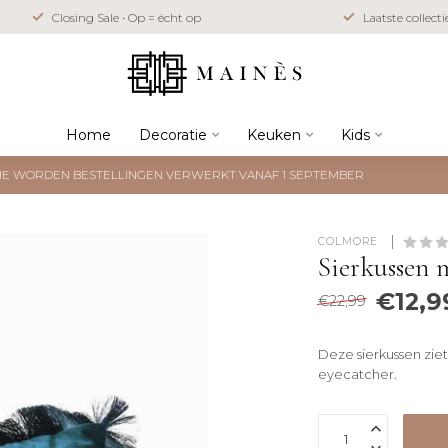
Closing Sale • Op = écht op
Laatste collect
Home
Decoratie
Keuken
Kids
NTIE WORDEN BESTELLINGEN VERWERKT VANAF 1 SEPTEMBER
COLMORE 
Sierkussen 
€12,9
€22,99
Deze sierkussen ziet
eyecatcher.