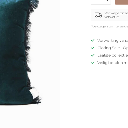
Vanwege onze 
verwerkt.
Toevoegen om te verge
Verwerking vana
Closing Sale • O
Laatste collecti
Veilig betalen m