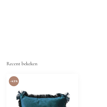
Recent bekeken
-43%