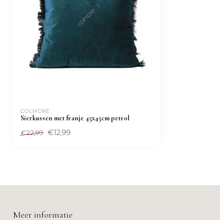
COLMORE 
Sierkussen met franje 45x45cm petrol
€12,99
€22,99
Meer informatie