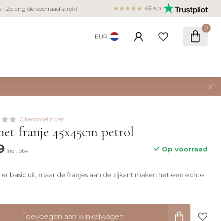
Veilig betalen met iDEAL, Bancontact,
ie • Zolang de voorraad strekt
4.6
/5.0
creditcard
0
EUR
0 beoordelingen
met franje 45x45cm petrol
9
Op voorraad
Incl. btw
 er basic uit, maar de franjes aan de zijkant maken het een echte
Toevoegen aan winkelwagen