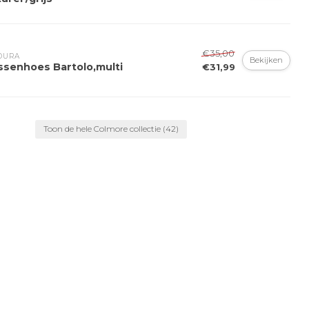
€35,00
DURA
Bekijken
ssenhoes Bartolo,multi
€31,99
Toon de hele Colmore collectie
(42)