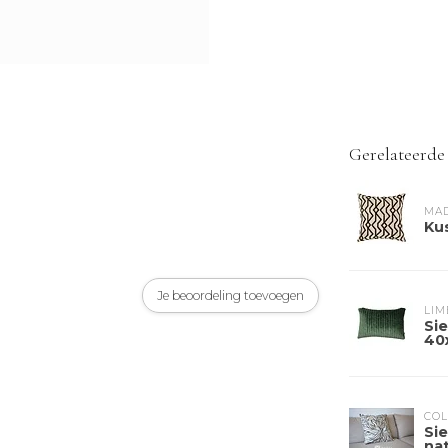
Gerelateerde
MA
Ku
Je beoordeling toevoegen
LIM
Sie
40
COL
Si
nat