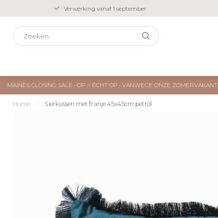
Verwerking vanaf 1 september
MAINÈS CLOSING SALE • OP = ÉCHT OP • VANWEGE ONZE ZOMERVAKA
Home
/
Sierkussen met franje 45x45cm petrol