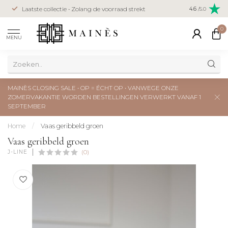
Veilig betal
Laatste collectie • Zolang de voorraad strekt
4.6
/5.0
creditcard
0
MENU
MAINÈS CLOSING SALE • OP = ÉCHT OP • VANWEGE ONZE
ZOMERVAKANTIE WORDEN BESTELLINGEN VERWERKT VANAF 1
SEPTEMBER
Home
/
Vaas geribbeld groen
Vaas geribbeld groen
J-LINE
(0)