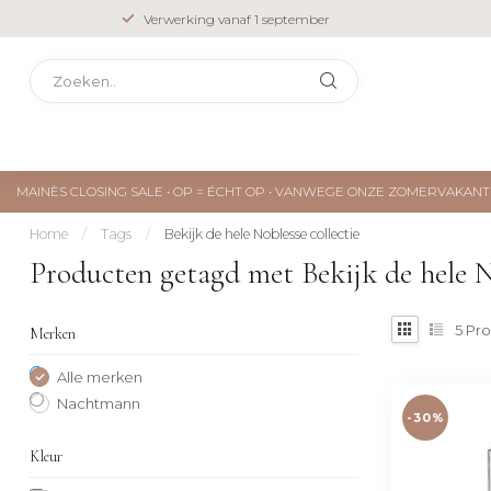
Verwerking vanaf 1 september
MAINÈS CLOSING SALE • OP = ÉCHT OP • VANWEGE ONZE ZOMERVAKA
Home
/
Tags
/
Bekijk de hele Noblesse collectie
Producten getagd met Bekijk de hele No
5
Pro
Merken
Alle merken
Nachtmann
-30%
Kleur