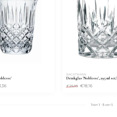
 
NACHTMANN 
blesse'
Drinkglas 'Noblesse', 295 ml set/
,36
€18,16
€25,95
Toon
1
-
5
van 5