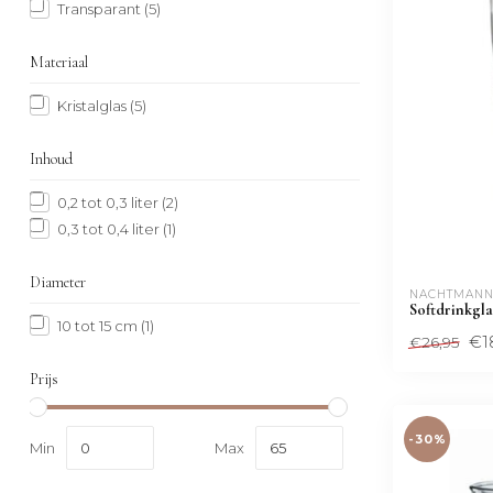
Transparant
(5)
Materiaal
Kristalglas
(5)
Inhoud
0,2 tot 0,3 liter
(2)
0,3 tot 0,4 liter
(1)
Diameter
NACHTMANN
Softdrinkglas
10 tot 15 cm
(1)
€1
€26,95
Prijs
-30%
Min
Max