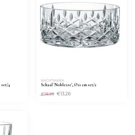
NACHTMANN 
 set/4
Schaal 'Noblesse', Ø11 cm set/2
€13,26
€18,95