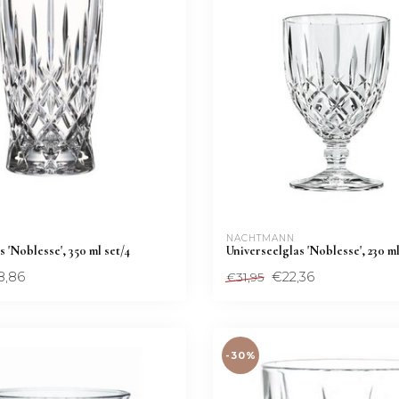
 
NACHTMANN 
 'Noblesse', 350 ml set/4
Universeelglas 'Noblesse', 230 ml
8,86
€22,36
€31,95
-30%