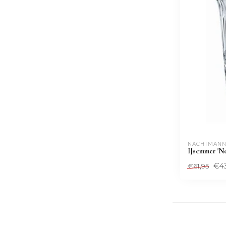
NACHTMANN
IJsemmer 'No
€43
€61,95