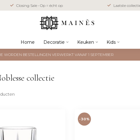
Closing Sale • Op = écht op
Laatste collect
Home
Decoratie
Keuken
Kids
NTIE WORDEN BESTELLINGEN VERWERKT VANAF 1 SEPTEMBER
blesse collectie
ducten
-30%