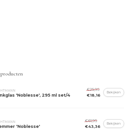
 producten
€25,95
CHTMANN 
Bekijken
nkglas 'Noblesse', 295 ml set/4
€18,16
€61,95
CHTMANN 
Bekijken
semmer 'Noblesse'
€43,36