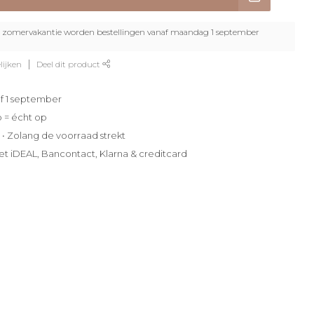
zomervakantie worden bestellingen vanaf maandag 1 september
lijken
Deel dit product
f 1 september
p = écht op
e • Zolang de voorraad strekt
et iDEAL, Bancontact, Klarna & creditcard