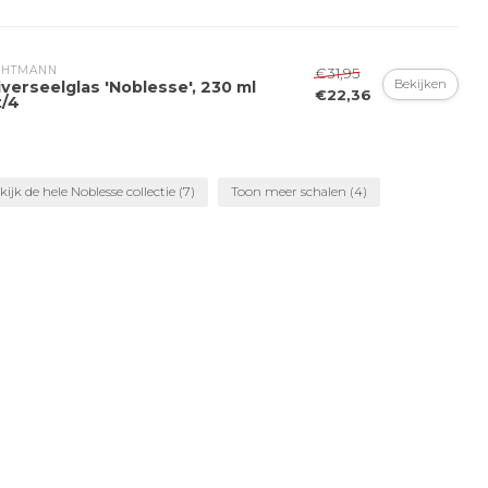
CHTMANN 
€31,95
Bekijken
verseelglas 'Noblesse', 230 ml
€22,36
t/4
kijk de hele Noblesse collectie
(7)
Toon meer schalen
(4)