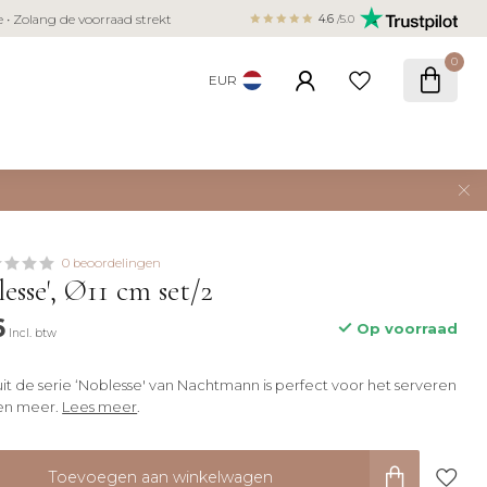
Veilig betalen met iDEAL, Bancontact,
ie • Zolang de voorraad strekt
4.6
/5.0
creditcard
0
EUR
0 beoordelingen
esse', Ø11 cm set/2
6
Op voorraad
Incl. btw
it de serie ‘Noblesse' van Nachtmann is perfect voor het serveren
 en meer.
Lees meer
.
Toevoegen aan winkelwagen