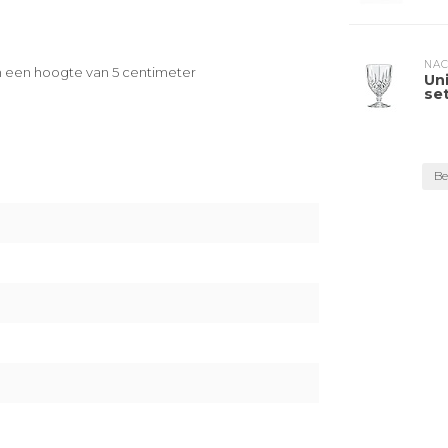
NA
n een hoogte van 5 centimeter
Uni
se
Be