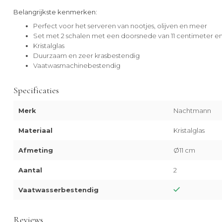
Belangrijkste kenmerken:
Perfect voor het serveren van nootjes, olijven en meer
Set met 2 schalen met een doorsnede van 11 centimeter e
Kristalglas
Duurzaam en zeer krasbestendig
Vaatwasmachinebestendig
Specificaties
Merk
Nachtmann
Materiaal
Kristalglas
Afmeting
Ø11 cm
Aantal
2
Vaatwasserbestendig
Reviews