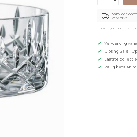
Vanwege onze 
verwerkt.
Toevoegen om te verge
Verwerking vana
Closing Sale • O
Laatste collecti
Veilig betalen m