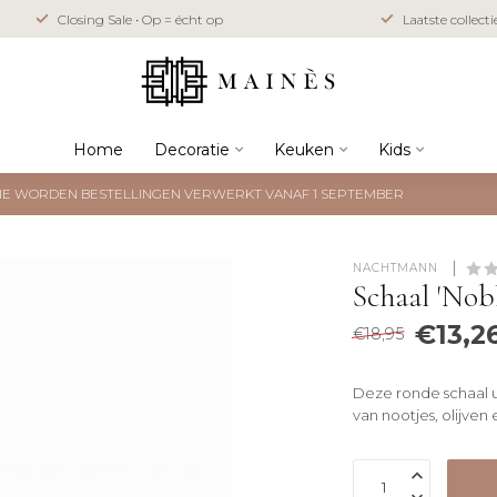
Closing Sale • Op = écht op
Laatste collect
Home
Decoratie
Keuken
Kids
NTIE WORDEN BESTELLINGEN VERWERKT VANAF 1 SEPTEMBER
NACHTMANN 
Schaal 'Nobl
€13,2
€18,95
Deze ronde schaal u
van nootjes, olijven