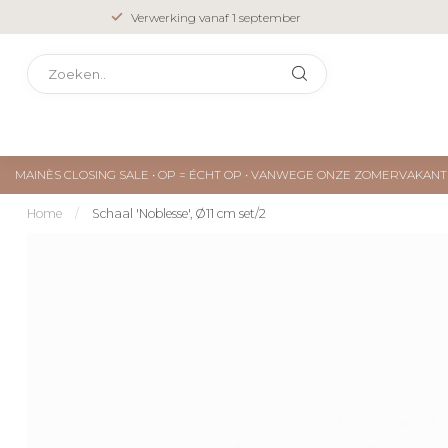
Verwerking vanaf 1 september
MAINÈS CLOSING SALE • OP = ÉCHT OP • VANWEGE ONZE ZOMERVAKA
Home
/
Schaal 'Noblesse', Ø11 cm set/2