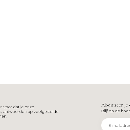
Abonneer je 
n voor dat je onze
Blijf op de hoo
ns, antwoorden op veelgestelde
men.