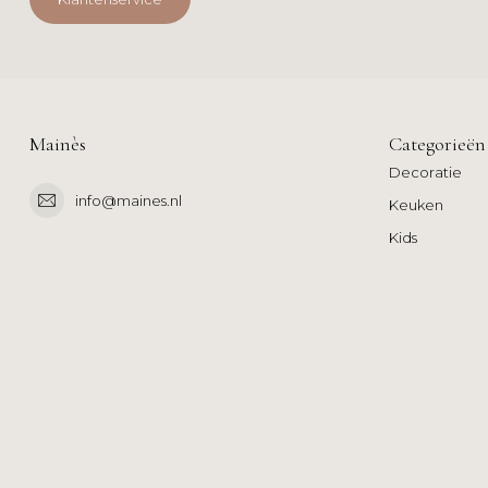
Mainès
Categorieën
Decoratie
info@maines.nl
Keuken
Kids