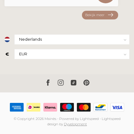
Bekijk meer
€
© Copyright 2026 Mainès
- Powered by
Lightspeed
-
Lightspeed
design
by
Dyvelopment