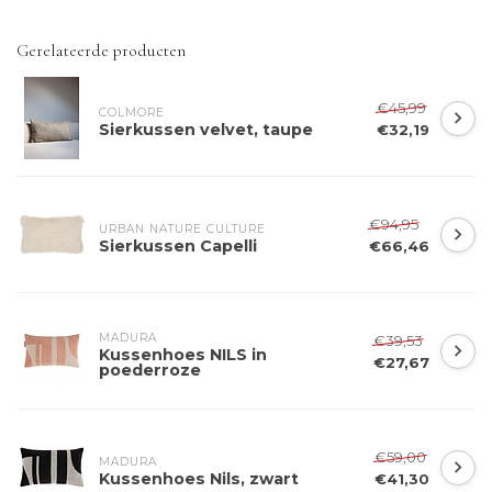
Gerelateerde producten
€45,99
COLMORE 
Sierkussen velvet, taupe
€32,19
€94,95
URBAN NATURE CULTURE
Sierkussen Capelli
€66,46
MADURA
€39,53
Kussenhoes NILS in
€27,67
poederroze
€59,00
MADURA
Kussenhoes Nils, zwart
€41,30