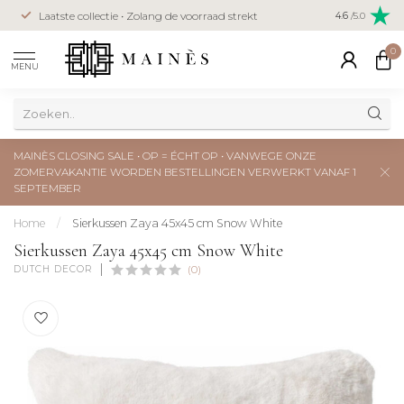
Veilig betal
Laatste collectie • Zolang de voorraad strekt
4.6
/5.0
creditcard
0
MENU
MAINÈS CLOSING SALE • OP = ÉCHT OP • VANWEGE ONZE
ZOMERVAKANTIE WORDEN BESTELLINGEN VERWERKT VANAF 1
SEPTEMBER
Home
/
Sierkussen Zaya 45x45 cm Snow White
Sierkussen Zaya 45x45 cm Snow White
DUTCH DECOR
(0)