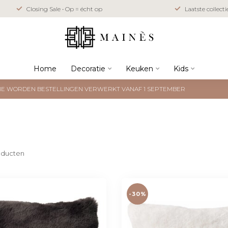
Closing Sale • Op = écht op
Laatste collect
Home
Decoratie
Keuken
Kids
NTIE WORDEN BESTELLINGEN VERWERKT VANAF 1 SEPTEMBER
ducten
-30%