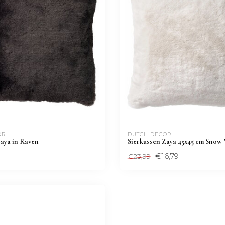
OR
DUTCH DECOR
Zaya in Raven
Sierkussen Zaya 45x45 cm Snow
€16,79
€23,99