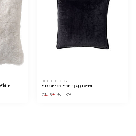
DUTCH DECOR
 White
Sierkussen Finn 45x45 raven
€11,99
€14,99