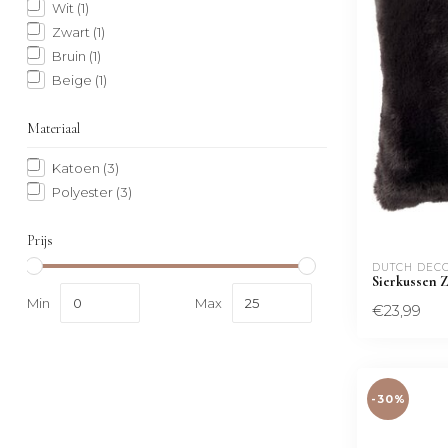
Wit
(1)
Zwart
(1)
Bruin
(1)
Beige
(1)
Materiaal
Katoen
(3)
Polyester
(3)
Prijs
DUTCH DEC
Sierkussen 
Min
Max
€23,99
-30%