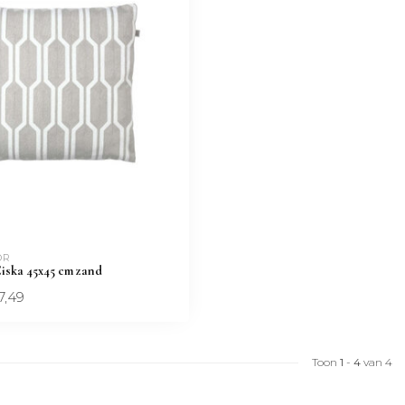
OR
iska 45x45 cm zand
7,49
Toon
1
-
4
van 4