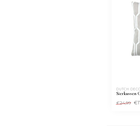
DUTCH DEC
Sierkussen C
€1
€24,99