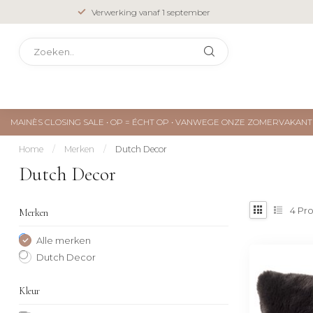
Verwerking vanaf 1 september
MAINÈS CLOSING SALE • OP = ÉCHT OP • VANWEGE ONZE ZOMERVAKA
Home
/
Merken
/
Dutch Decor
Dutch Decor
4
Pro
Merken
Alle merken
Dutch Decor
Kleur