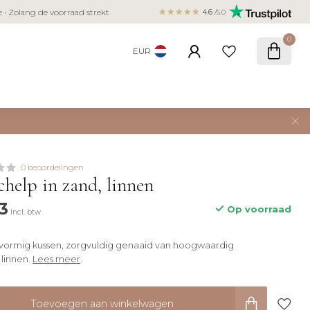
Veilig betalen met iDEAL, Bancontact,
ie • Zolang de voorraad strekt
4.6
/5.0
creditcard
0
EUR
0 beoordelingen
chelp in zand, linnen
3
Op voorraad
Incl. btw
pvormig kussen, zorgvuldig genaaid van hoogwaardig
 linnen.
Lees meer
.
Toevoegen aan winkelwagen