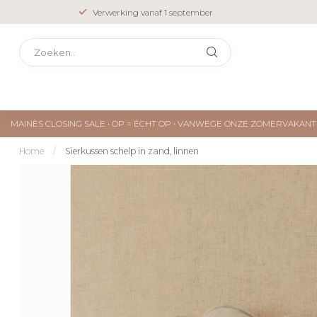
Verwerking vanaf 1 september
MAINÈS CLOSING SALE • OP = ÉCHT OP • VANWEGE ONZE ZOMERVAKA
Home
/
Sierkussen schelp in zand, linnen