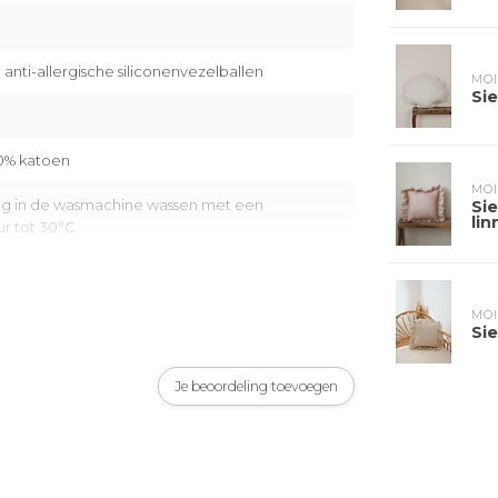
nti-allergische siliconenvezelballen
MOI
Sie
00% katoen
MOI
ilig in de wasmachine wassen met een
Si
lin
r tot 30°C
ertificeerd
MOI
Sie
Je beoordeling toevoegen