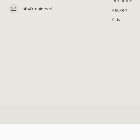
Decoratie
info@maines.nl
Keuken
Kids