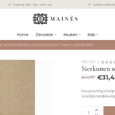
Closing Sale • Op = écht op
Laatste collect
Home
Decoratie
Keuken
Kids
NTIE WORDEN BESTELLINGEN VERWERKT VANAF 1 SEPTEMBER
MOI MILI
Sierkussen s
€31,4
€44,90
Een prachtig schel
woestijnzandkleurig