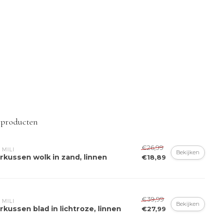
 producten
€26,99
 MILI
Bekijken
rkussen wolk in zand, linnen
€18,89
€39,99
 MILI
Bekijken
rkussen blad in lichtroze, linnen
€27,99