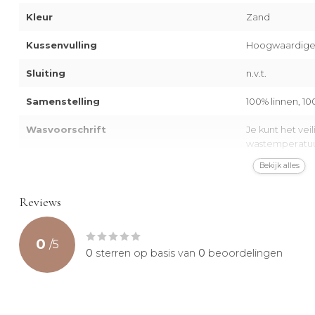
Kleur
Zand
Kussenvulling
Hoogwaardige a
Sluiting
n.v.t.
Samenstelling
100% linnen, 1
Wasvoorschrift
Je kunt het ve
wastemperatuu
Bekijk alles
Certificering
OEKO-TEX® gec
Reviews
0
/
5
0
sterren op basis van
0
beoordelingen