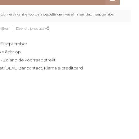
zomervakantie worden bestellingen vanaf maandag 1 september
lijken
Deel dit product
f 1 september
p = écht op
e • Zolang de voorraad strekt
et iDEAL, Bancontact, Klarna & creditcard