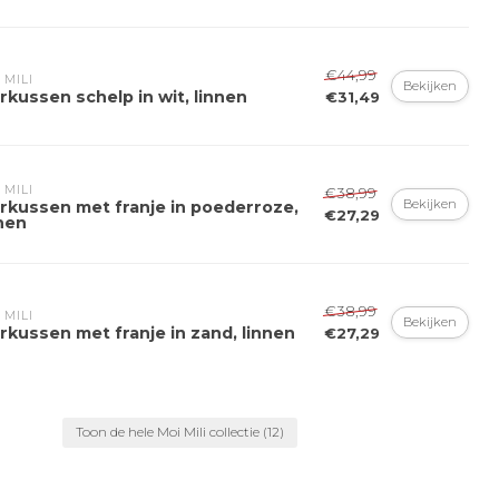
€44,99
 MILI
Bekijken
rkussen schelp in wit, linnen
€31,49
 MILI
€38,99
Bekijken
erkussen met franje in poederroze,
€27,29
nen
€38,99
 MILI
Bekijken
rkussen met franje in zand, linnen
€27,29
Toon de hele Moi Mili collectie
(12)