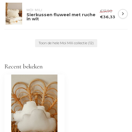
MOI MILI
€51,90
Sierkussen fluweel met ruche
€36,33
in wit
Toon de hele Moi Mili collectie
(12)
Recent bekeken