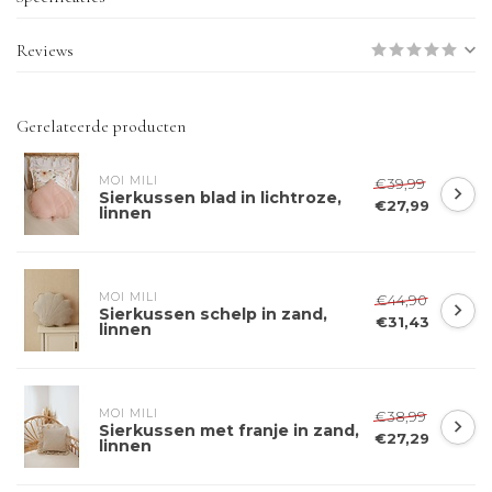
Reviews
Gerelateerde producten
MOI MILI
€39,99
Sierkussen blad in lichtroze,
€27,99
linnen
MOI MILI
€44,90
Sierkussen schelp in zand,
€31,43
linnen
MOI MILI
€38,99
Sierkussen met franje in zand,
€27,29
linnen