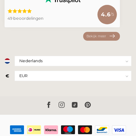
4.6
/5
49 beoordelingen
Bekijk meer
€