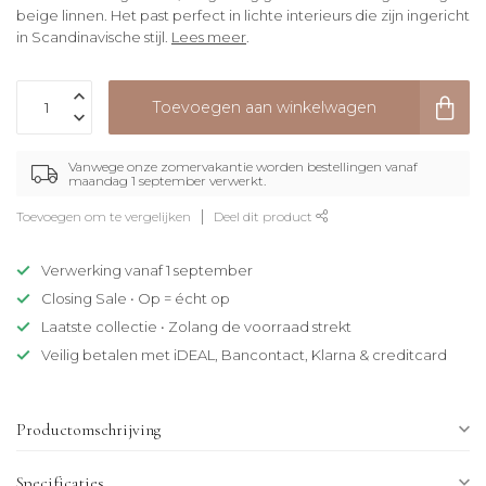
beige linnen. Het past perfect in lichte interieurs die zijn ingericht
in Scandinavische stijl.
Lees meer
.
Toevoegen aan winkelwagen
Vanwege onze zomervakantie worden bestellingen vanaf
maandag 1 september verwerkt.
Toevoegen om te vergelijken
Deel dit product
Verwerking vanaf 1 september
Closing Sale • Op = écht op
Laatste collectie • Zolang de voorraad strekt
Veilig betalen met iDEAL, Bancontact, Klarna & creditcard
Productomschrijving
Specificaties