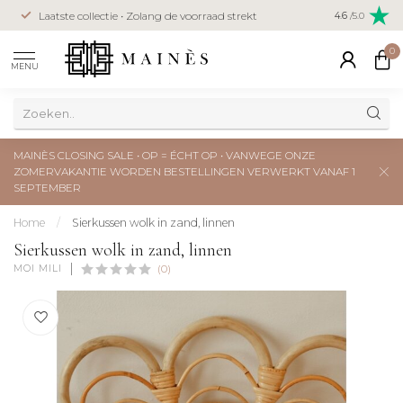
Veilig betal
Laatste collectie • Zolang de voorraad strekt
4.6
/5.0
creditcard
0
MENU
MAINÈS CLOSING SALE • OP = ÉCHT OP • VANWEGE ONZE
ZOMERVAKANTIE WORDEN BESTELLINGEN VERWERKT VANAF 1
SEPTEMBER
Home
/
Sierkussen wolk in zand, linnen
Sierkussen wolk in zand, linnen
MOI MILI
(0)