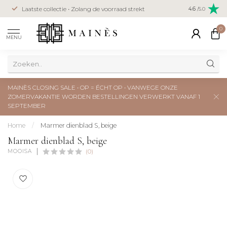
Veilig betal
Laatste collectie • Zolang de voorraad strekt
4.6
/5.0
creditcard
0
MENU
MAINÈS CLOSING SALE • OP = ÉCHT OP • VANWEGE ONZE
ZOMERVAKANTIE WORDEN BESTELLINGEN VERWERKT VANAF 1
SEPTEMBER
Home
/
Marmer dienblad S, beige
Marmer dienblad S, beige
MOOISA
(0)