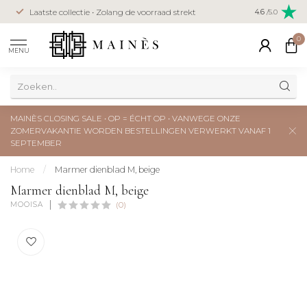
Veilig betal
Laatste collectie • Zolang de voorraad strekt
4.6
/5.0
creditcard
0
MENU
MAINÈS CLOSING SALE • OP = ÉCHT OP • VANWEGE ONZE
ZOMERVAKANTIE WORDEN BESTELLINGEN VERWERKT VANAF 1
SEPTEMBER
Home
/
Marmer dienblad M, beige
Marmer dienblad M, beige
MOOISA
(0)