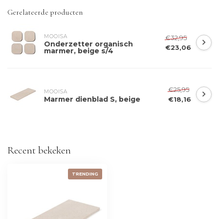
Gerelateerde producten
MOOISA
€32,95
Onderzetter organisch
€23,06
marmer, beige s/4
€25,95
MOOISA
Marmer dienblad S, beige
€18,16
Recent bekeken
TRENDING