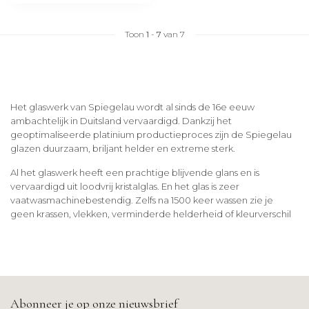
Toon
1
-
7
van 7
Het glaswerk van Spiegelau wordt al sinds de 16e eeuw
ambachtelijk in Duitsland vervaardigd. Dankzij het
geoptimaliseerde platinium productieproces zijn de Spiegelau
glazen duurzaam, briljant helder en extreme sterk.
Al het glaswerk heeft een prachtige blijvende glans en is
vervaardigd uit loodvrij kristalglas. En het glas is zeer
vaatwasmachinebestendig. Zelfs na 1500 keer wassen zie je
geen krassen, vlekken, verminderde helderheid of kleurverschil
Abonneer je op onze nieuwsbrief