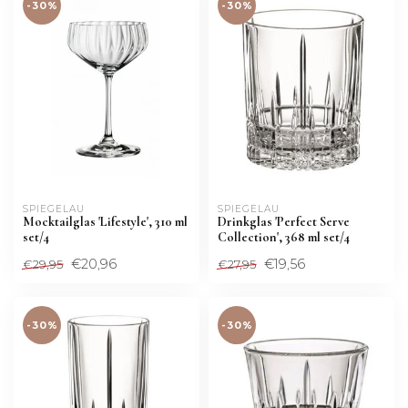
-30%
-30%
SPIEGELAU
SPIEGELAU
Mocktailglas 'Lifestyle', 310 ml
Drinkglas 'Perfect Serve
set/4
Collection', 368 ml set/4
€20,96
€19,56
€29,95
€27,95
-30%
-30%