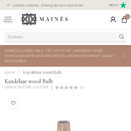
Veilig betal
Laatste collectie • Zolang de voorraad strekt
4.6
/5.0
creditcard
0
MENU
MAINÈS CLOSING SALE • OP = ÉCHT OP • VANWEGE ONZE
ZOMERVAKANTIE WORDEN BESTELLINGEN VERWERKT VANAF 1
SEPTEMBER
Home
/
Kandelaar wood Bulb
Kandelaar wood Bulb
URBAN NATURE CULTURE
(0)