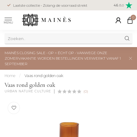
Veilig betal
Laatste collectie • Zolang de voorraad strekt
4.6
/5.0
creditcard
0
MENU
MAINÈS CLOSING SALE • OP = ÉCHT OP • VANWEGE ONZE
ZOMERVAKANTIE WORDEN BESTELLINGEN VERWERKT VANAF 1
SEPTEMBER
Home
/
Vaas rond golden oak
Vaas rond golden oak
URBAN NATURE CULTURE
(0)