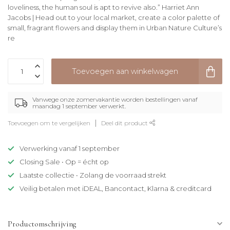
loveliness, the human soul is apt to revive also.” Harriet Ann
Jacobs | Head out to your local market, create a color palette of
small, fragrant flowers and display them in Urban Nature Culture’s
re
Toevoegen aan winkelwagen
Vanwege onze zomervakantie worden bestellingen vanaf
maandag 1 september verwerkt.
Toevoegen om te vergelijken
Deel dit product
Verwerking vanaf 1 september
Closing Sale • Op = écht op
Laatste collectie • Zolang de voorraad strekt
Veilig betalen met iDEAL, Bancontact, Klarna & creditcard
Productomschrijving