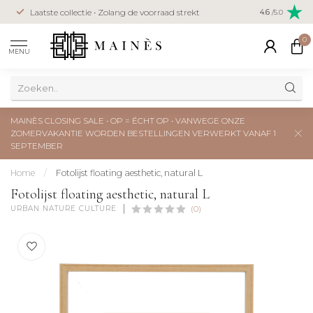
Veilig betal
Laatste collectie • Zolang de voorraad strekt
4.6
/5.0
creditcard
0
MENU
MAINÈS CLOSING SALE • OP = ÉCHT OP • VANWEGE ONZE
ZOMERVAKANTIE WORDEN BESTELLINGEN VERWERKT VANAF 1
SEPTEMBER
Home
/
Fotolijst floating aesthetic, natural L
Fotolijst floating aesthetic, natural L
URBAN NATURE CULTURE
(0)