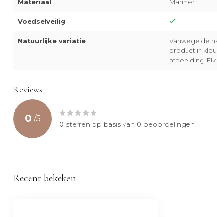
Materiaal
Marmer
Voedselveilig
Natuurlijke variatie
Vanwege de nat
product in kle
afbeelding. Elk 
Reviews
0
/
5
0
sterren op basis van
0
beoordelingen
Recent bekeken