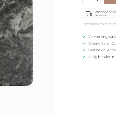
Vanwege onze 
verwerkt.
Toevoegen om te verge
Verwerking vana
Closing Sale • O
Laatste collecti
Veilig betalen m