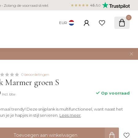
Veilig betalen met iDEAL, Bancontact,
ie • Zolang de voorraad strekt
4.6
/5.0
creditcard
0
EUR
0 beoordelingen
nk Marmer groen S
9
Op voorraad
Incl. btw
aal trendy! Deze snijplank is multifunctioneel, want naast het
n je je hapjes in stijl serveren.
Lees meer
.
Toevoegen aan winkelwagen