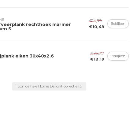
INE
€14,99
Bekijken
rveerplank rechthoek marmer
€10,49
oen S
€25,99
jplank eiken 30x40x2.6
Bekijken
€18,19
Toon de hele Home Delight collectie
(3)