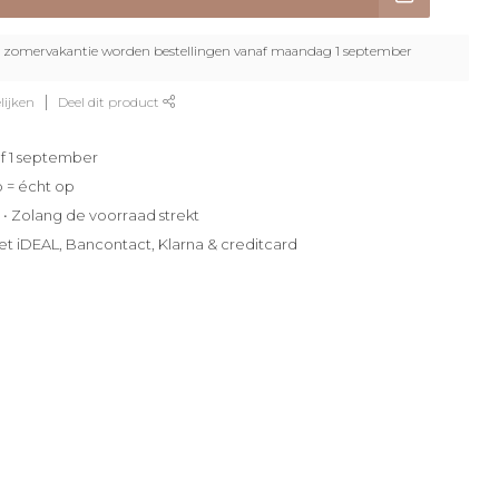
zomervakantie worden bestellingen vanaf maandag 1 september
lijken
Deel dit product
f 1 september
p = écht op
e • Zolang de voorraad strekt
et iDEAL, Bancontact, Klarna & creditcard