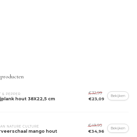
 producten
€32,99
T & PEPPER
Bekijken
ijplank hout 38X22,5 cm
€23,09
€49,95
AN NATURE CULTURE
Bekijken
rveerschaal mango hout
€34,96