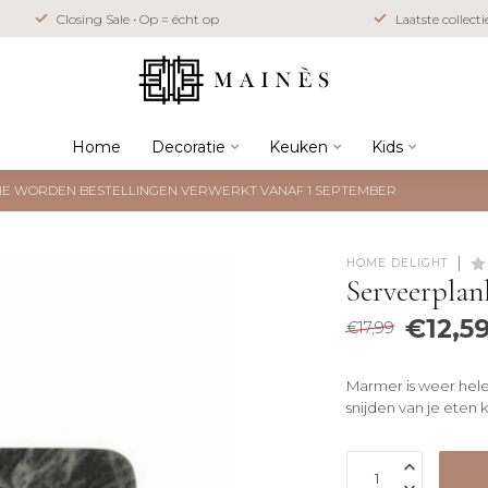
Closing Sale • Op = écht op
Laatste collect
Home
Decoratie
Keuken
Kids
NTIE WORDEN BESTELLINGEN VERWERKT VANAF 1 SEPTEMBER
HOME DELIGHT
Serveerpla
€12,5
€17,99
Marmer is weer helem
snijden van je eten ku